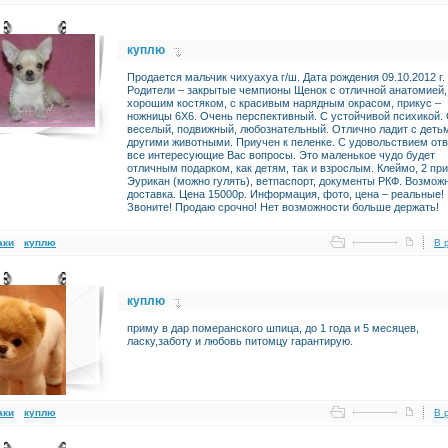
куплю
Продается мальчик чихуахуа г/ш. Дата рождения 09.10.2012 г.
Родители – закрытые чемпионы Щенок с отличной анатомией,
хорошим костяком, с красивым нарядным окрасом, прикус –
ножницы 6Х6. Очень перспективный. С устойчивой психикой.
веселый, подвижный, любознательный. Отлично ладит с деть
другими животными. Приучен к пеленке. С удовольствием отв
все интересующие Вас вопросы. Это маленькое чудо будет
отличным подарком, как детям, так и взрослым. Клеймо, 2 пр
Эурикан (можно гулять), ветпаспорт, документы РКФ. Возмож
доставка. Цена 15000р. Информация, фото, цена – реальные!
Звоните! Продаю срочно! Нет возможности больше держать!
аки
куплю
В 
куплю
приму в дар померанского шпица, до 1 года и 5 месяцев,
ласку,заботу и любовь питомцу гарантирую.
аки
куплю
В 