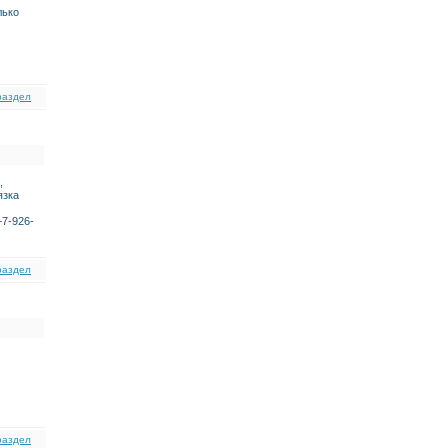
лько
раздел
,
язка
7-926-
раздел
раздел