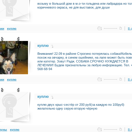
возьму в большой дом в м.о-ти гольдена или лабрадора но то
коричневого окраса, не для выставок, для души
аки
куплю
В 
куплю
Внимание! 22.09 в районе Строгино потерялась собака!Кобель
похож на овчарку, в синем ошейнике, на лапе может быть пов
или катетер. Зовут Радж. СОБАКА СРОЧНО НУЖДАЕТСЯ В
ЛЕЧЕНИИ! Будем признательны за любую информацию. Тел. +
568-68-94
аки
куплю
В 
куплю
куплю двух крыс-сестёр от 200 руб(за каждую по 100руб)
желательно одну серую вторую чёрную
зуны
куплю
В 