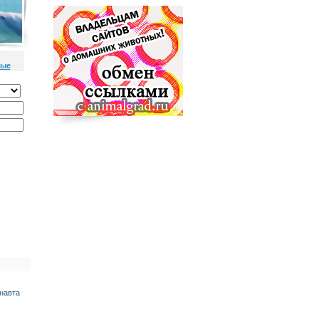
ные
онавта