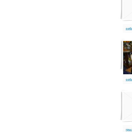
cоб
cоб
гры