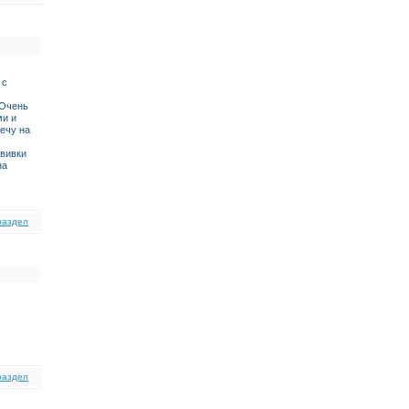
 с
 Очень
ми и
ечу на
ививки
на
раздел
раздел