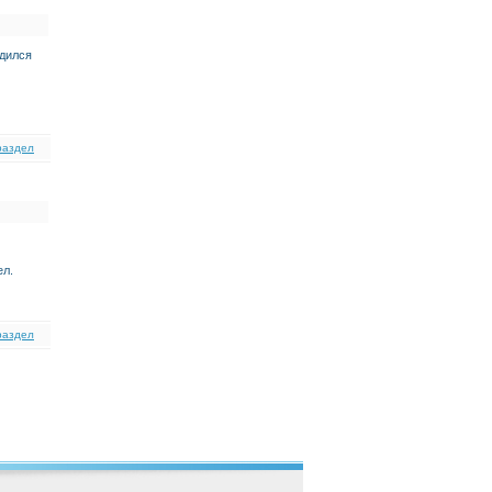
одился
раздел
ел.
раздел