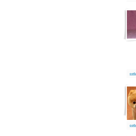
cоб
cоб