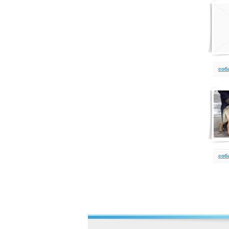
cоб
cоб