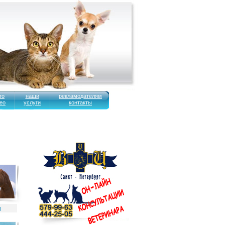
то
наши
рекламодателям
ео
услуги
контакты
и