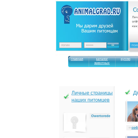
главная
каталог
куплю
животных
Д
Личные страницы
наших питомцев
Owertorede
cоб