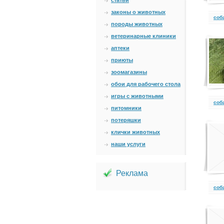
статьи
законы о животных
cоб
породы животных
ветеринарные клиники
аптеки
приюты
зоомагазины
обои для рабочего стола
игры с животными
cоб
питомники
потеряшки
клички животных
наши услуги
Реклама
cоб