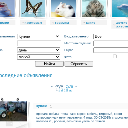
тилии
насекомые
грызуны
дикие
другие
живот
ъявления
Вид животного
Местонахождение
за
Окрас
Фото
оследние объявления
← сюда
туда
→
1
2
3
4
5
→
куплю
пропала собака- типа- кане корсо, кобель, тигровый, хвост
купирован,уши некупированны, 4 года, 30-03-2015г с ул.косм
волкова 26, рослый, возможно увели за течкой.