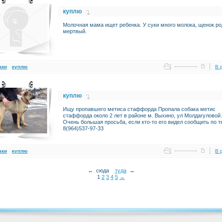
куплю
Молочная мама ищет ребенка. У суки много молока, щенок р
мертвый.
аки
куплю
В 
куплю
Ищу пропавшего метиса стаффорда Пропала собака метис
стаффорда около 2 лет в районе м. Выхино, ул Молдагуловой.
Очень большая просьба, если кто-то его видел сообщить по т
8(964)537-97-33
аки
куплю
В 
← сюда
туда
→
1
2
3
4
5
→