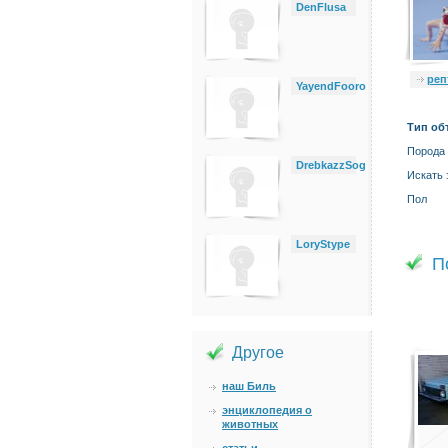
DenFlusa
реп
YayendFooro
Тип об
Порода
DrebkazzSog
Искать 
Пол
LoryStype
П
Другое
наш Биль
энциклопедия о
животных