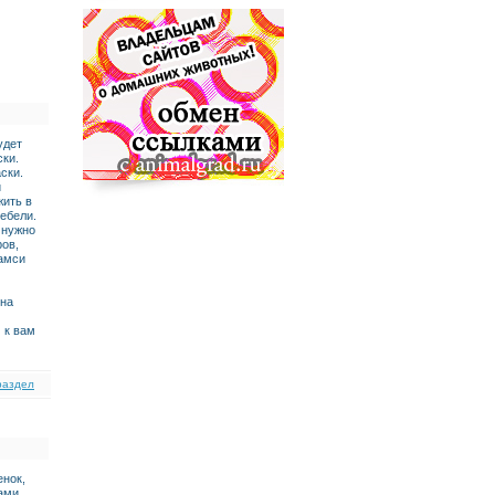
удет
ски.
ски.
й
жить в
мебели.
 нужно
ров,
Бамси
 на
 к вам
раздел
енок,
ами.