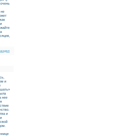
 очень
 не
ожет
как
 и
зжайте
ка
сяцев,
раздел
сь,
ом и
е
ышать»
была
а нее
ая
йствие
нство.
тва и
 и
 свой
дом.
уннице