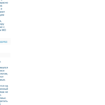
екрасно
на
 и
анет
ищем
а,
вору
ме с
 и МО
раздел
.
нимался
 все
ологом,
тот
емью.
ется на
шенный
икак не
ю.
емье.
ретить
,