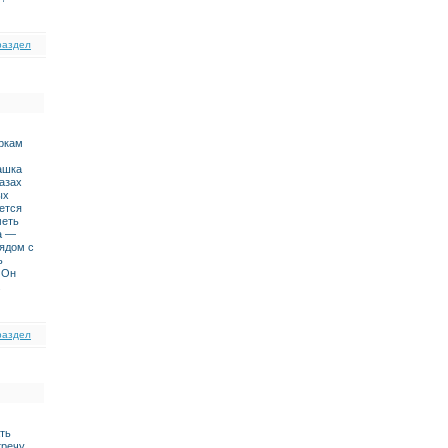
раздел
еркам
ашка
лазах
ых
ется
меть
а —
рядом с
ь
 Он
.
раздел
ть
тречу