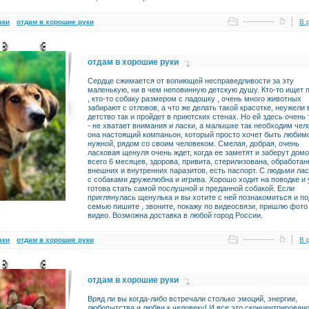
аки
отдам в хорошие руки
В 
отдам в хорошие руки
Сердце сжимается от вопиющей несправедливости за эту
маленькую, ни в чем неповинную детскую душу. Кто-то ищет 
, кто-то собаку размером с ладошку , очень много животных
забирают с отловов, а что же делать такой красотке, неужели 
детство так и пройдет в приютских стенах. Но ей здесь очень
- не хватает внимания и ласки, а малышке так необходим чел
она настоящий компаньон, который просто хочет быть любим
нужной, рядом со своим человеком. Смелая, добрая, очень
ласковая щенуля очень ждет, когда ее заметят и заберут домо
всего 6 месяцев, здорова, привита, стерилизована, обработан
внешних и внутренних паразитов, есть паспорт. С людьми лас
с собаками дружелюбна и игрива. Хорошо ходит на поводке и
готова стать самой послушной и преданной собакой. Если
приглянулась щенулька и вы хотите с ней познакомиться и п
семью пишите , звоните, покажу по видеосвязи, пришлю фото
видео. Возможна доставка в любой город России.
аки
отдам в хорошие руки
В 
отдам в хорошие руки
Вряд ли вы когда-либо встречали столько эмоций, энергии,
любопытства и любви к человеку! И все это сконцентрировано