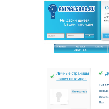
главная
каталог
куплю
животных
Д
Личные страницы
наших питомцев
Тип об
Порода
Owertorede
Искать 
Пол