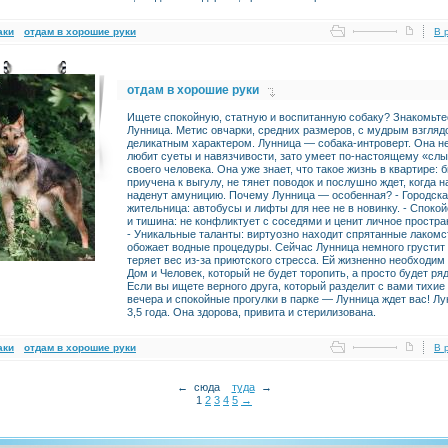
аки
отдам в хорошие руки
В 
отдам в хорошие руки
Ищете спокойную, статную и воспитанную собаку? Знакомьте
Лунница. Метис овчарки, средних размеров, с мудрым взгляд
деликатным характером. Лунница — собака-интроверт. Она н
любит суеты и навязчивости, зато умеет по-настоящему «сл
своего человека. Она уже знает, что такое жизнь в квартире: 
приучена к выгулу, не тянет поводок и послушно ждет, когда н
наденут амуницию. Почему Лунница — особенная? - Городск
жительница: автобусы и лифты для нее не в новинку. - Споко
и тишина: не конфликтует с соседями и ценит личное простра
- Уникальные таланты: виртуозно находит спрятанные лакомс
обожает водные процедуры. Сейчас Лунница немного грустит
теряет вес из-за приютского стресса. Ей жизненно необходим
Дом и Человек, который не будет торопить, а просто будет ря
Если вы ищете верного друга, который разделит с вами тихие
вечера и спокойные прогулки в парке — Лунница ждет вас! Л
3,5 года. Она здорова, привита и стерилизована.
аки
отдам в хорошие руки
В 
← сюда
туда
→
1
2
3
4
5
→