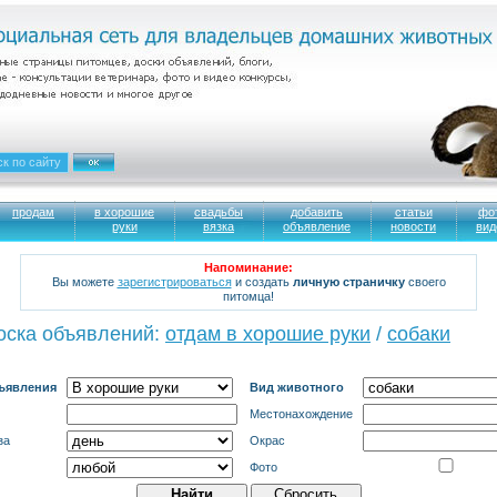
продам
в хорошие
свадьбы
добавить
статьи
фо
руки
вязка
объявление
новости
вид
Напоминание:
Вы можете
зарегистрироваться
и создать
личную страничку
своего
питомца!
оска объявлений:
отдам в хорошие руки
/
cобаки
ъявления
Вид животного
Местонахождение
за
Окрас
Фото