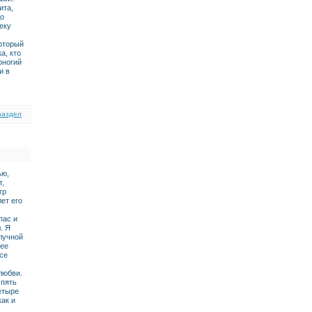
ита,
до
еку
оторый
а, кто
оногий
и в
раздел
ью,
т,
гр
ет его
пас и
. Я
олучной
нее
се
любви.
 пять
етыре
как и