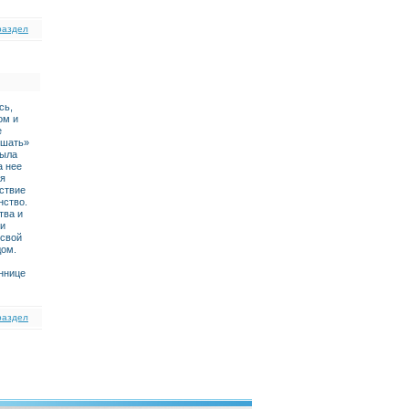
раздел
сь,
ом и
е
ышать»
была
а нее
ая
йствие
нство.
тва и
 и
 свой
дом.
уннице
раздел