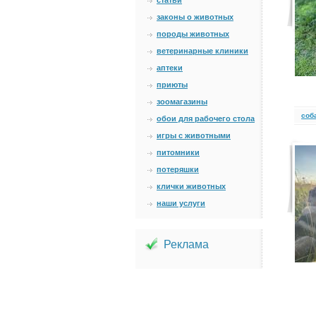
статьи
законы о животных
породы животных
ветеринарные клиники
аптеки
приюты
зоомагазины
cоб
обои для рабочего стола
игры с животными
питомники
потеряшки
клички животных
наши услуги
Реклама