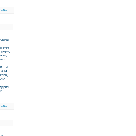
раздел
породу
все её
 тяжело
овек,
ой и
й. Ей
на от
кова,
 уже
одарить
 и
раздел
 в