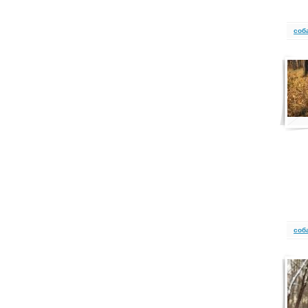
cоб
cоб