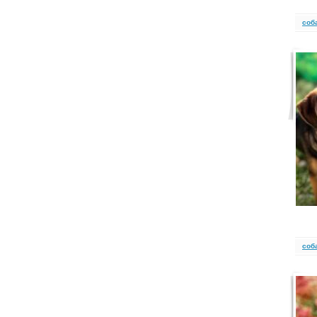
cоб
cоб