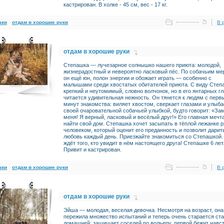
кастрирован. В холке - 45 см, вес - 17 кг.
аки
отдам в хорошие руки
В 
отдам в хорошие руки
Степашка — лучезарное солнышко нашего приюта: молодой,
жизнерадостный и невероятно ласковый пёс. По собачьим м
он ещё юн, полон энергии и обожает играть — особенно с
малышами среди хвостатых обитателей приюта. С виду Степ
крепкий и неутомимый, словно волчонок, но в его янтарных г
читается удивительная нежность. Он тянется к людям с перв
минут знакомства: виляет хвостом, сверкает глазами и улыба
своей очаровательной собачьей улыбкой, будто говорит: «За
меня! Я верный, ласковый и весёлый друг!» Его главная мечт
найти свой дом. Степашка хочет засыпать в тёплой лежанке 
человеком, который оценит его преданность и позволит дарит
любовь каждый день. Приезжайте знакомиться со Степашкой.️
ждёт того, кто увидит в нём настоящего друга! Степашке 6 лет
Привит и кастрирован.
аки
отдам в хорошие руки
В 
отдам в хорошие руки
Эйша — молодая, веселая девочка. Несмотря на возраст, она
пережила множество испытаний и теперь очень старается ста
домашней: защищает соседей по вольеру, первой бежит навс