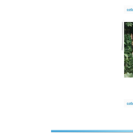
cоб
cоб