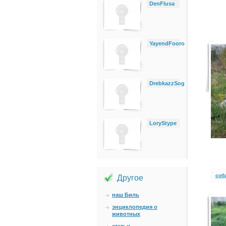
DenFlusa
YayendFooro
DrebkazzSog
LoryStype
cоб
Другое
наш Биль
энциклопедия о
животных