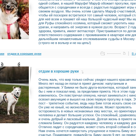
одной собаке, в нашей Маруфе! Маруф обожает прогулки, пр
общается с сородичами и всегда с радостью поддержит игры 
свежем воздухе. Мы очень хотим сделать Маруф счастливой,
чтобы ей поскорее встретился тот самый человек, который ст
для неё всем и покажет ей наш большой чудесный мир! Мы 
для Руфы спокойного хозяина, который сможет укротить наш
ураган, и направить её энергию в нужное русло. Возраст 2 год
здорова, привита, имеет ветпаспорт. Пристраивается по дого
ответственного содержания с проживанием в квартире или до
дальнейшим ненавязчивым отслеживанием судьбы в Москву
(строго не в вольер и не на цепь!)
аки
отдам в хорошие руки
В 
отдам в хорошие руки
Очень жаль, что мир только сейчас увидел нашего красавчика
Много лет назад он попал в приют дичком: напуганным и
растерянным. У Бимки не было друга-волонтера, который за
бы с ним и показал мир, за пределами приюта. Но в этом году
изменилось. Он повстречал опекуна, начал заниматься с кин
освоил амуницию и вышел на свою первую прогулку в парк. Э
пост - трепетное событие, ведь наш Бим готов искать свою с
Он уже не юный, но жизнелюбивый пёсик. Может проявлять
осторожность в новых незнакомых ему местах, но ориентиру
человека и делает большие успехи. Он спокойный, уравнове
и очень добрый и ласковый мальчик. Долгая жизнь в приюте н
сломила Бимку. Он радуется каждому человеку и каждому дн
Отлично ладит с сородичами, может стать второй собакой в с
Нам очень хочется наверстать упущенное и помочь Биму вст
счастье. Поддержите, пожалуйста. Биму около 9 лет, он привит