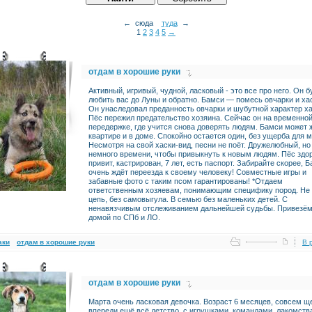
← сюда
туда
→
1
2
3
4
5
→
отдам в хорошие руки
Активный, игривый, чудной, ласковый - это все про него. Он б
любить вас до Луны и обратно. Бамси — помесь овчарки и ха
Он унаследовал преданность овчарки и шубутной характер ха
Пёс пережил предательство хозяина. Сейчас он на временно
передержке, где учится снова доверять людям. Бамси может 
квартире и в доме. Спокойно остается один, без ущерба для 
Несмотря на свой хаски-вид, песни не поёт. Дружелюбный, но
немного времени, чтобы привыкнуть к новым людям. Пёс здо
привит, кастрирован, 7 лет, есть паспорт. Забирайте скорее, 
очень ждёт переезда к своему человеку! Совместные игры и
забавные фото с таким псом гарантированы! *Отдаем
ответственным хозяевам, понимающим специфику пород. Не
цепь, без самовыгула. В семью без маленьких детей. С
ненавязчивым отслеживанием дальнейшей судьбы. Привезём
домой по СПб и ЛО.
аки
отдам в хорошие руки
В 
отдам в хорошие руки
Марта очень ласковая девочка. Возраст 6 месяцев, совсем щ
впереди ещё всё детство, с игрушками, командами, лакомств