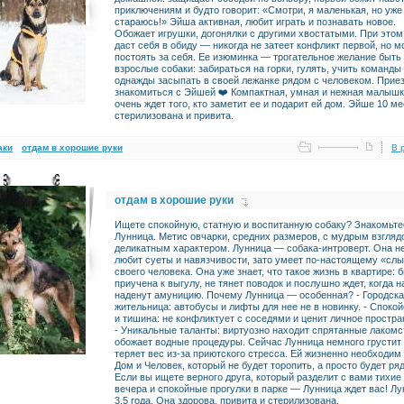
приключениям и будто говорит: «Смотри, я маленькая, но уже
стараюсь!» Эйша активная, любит играть и познавать новое.
Обожает игрушки, догонялки с другими хвостатыми. При этом
даст себя в обиду — никогда не затеет конфликт первой, но м
постоять за себя. Ее изюминка — трогательное желание быть 
взрослые собаки: забираться на горки, гулять, учить команды
однажды засыпать в своей лежанке рядом с человеком. Прие
знакомиться с Эйшей ❤️ Компактная, умная и нежная малыш
очень ждет того, кто заметит ее и подарит ей дом. Эйше 10 ме
стерилизована и привита.
аки
отдам в хорошие руки
В 
отдам в хорошие руки
Ищете спокойную, статную и воспитанную собаку? Знакомьте
Лунница. Метис овчарки, средних размеров, с мудрым взгляд
деликатным характером. Лунница — собака-интроверт. Она н
любит суеты и навязчивости, зато умеет по-настоящему «сл
своего человека. Она уже знает, что такое жизнь в квартире: 
приучена к выгулу, не тянет поводок и послушно ждет, когда н
наденут амуницию. Почему Лунница — особенная? - Городск
жительница: автобусы и лифты для нее не в новинку. - Споко
и тишина: не конфликтует с соседями и ценит личное простра
- Уникальные таланты: виртуозно находит спрятанные лакомс
обожает водные процедуры. Сейчас Лунница немного грустит
теряет вес из-за приютского стресса. Ей жизненно необходим
Дом и Человек, который не будет торопить, а просто будет ря
Если вы ищете верного друга, который разделит с вами тихие
вечера и спокойные прогулки в парке — Лунница ждет вас! Л
3,5 года. Она здорова, привита и стерилизована.