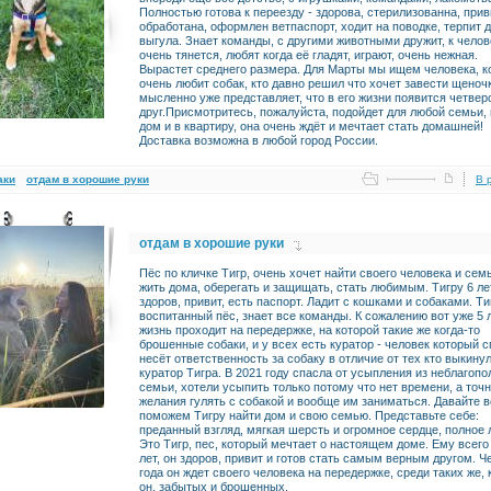
Полностью готова к переезду - здорова, стерилизованна, прив
обработана, оформлен ветпаспорт, ходит на поводке, терпит 
выгула. Знает команды, с другими животными дружит, к челов
очень тянется, любят когда её гладят, играют, очень нежная.
Вырастет среднего размера. Для Марты мы ищем человека, к
очень любит собак, кто давно решил что хочет завести щеночк
мысленно уже представляет, что в его жизни появится четвер
друг.Присмотритесь, пожалуйста, подойдет для любой семьи, 
дом и в квартиру, она очень ждёт и мечтает стать домашней!
Доставка возможна в любой город России.
аки
отдам в хорошие руки
В 
отдам в хорошие руки
Пёс по кличке Тигр, очень хочет найти своего человека и сем
жить дома, оберегать и защищать, стать любимым. Тигру 6 ле
здоров, привит, есть паспорт. Ладит с кошками и собаками. Ти
воспитанный пёс, знает все команды. К сожалению вот уже 5 л
жизнь проходит на передержке, на которой такие же когда-то
брошенные собаки, и у всех есть куратор - человек который с
несёт ответственность за собаку в отличие от тех кто выкинул
куратор Тигра. В 2021 году спасла от усыпления из неблагоп
семьи, хотели усыпить только потому что нет времени, а точ
желания гулять с собакой и вообще им заниматься. Давайте в
поможем Тигру найти дом и свою семью. Представьте себе:
преданный взгляд, мягкая шерсть и огромное сердце, полное 
Это Тигр, пес, который мечтает о настоящем доме. Ему всего
лет, он здоров, привит и готов стать самым верным другом. Ч
года он ждет своего человека на передержке, среди таких же, 
он, забытых и брошенных.