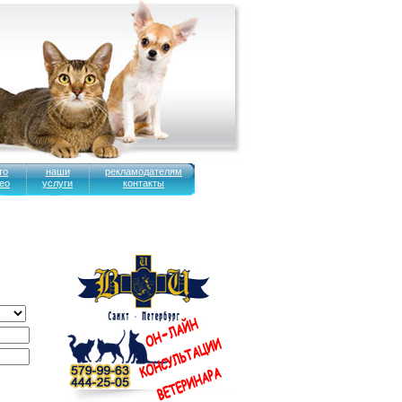
то
наши
рекламодателям
ео
услуги
контакты