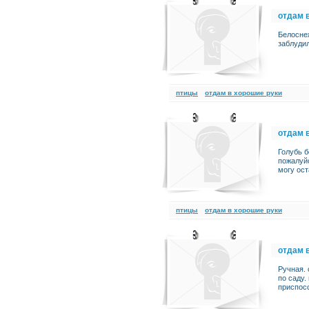
отдам 
Белоснеж
заблудил
птицы
отдам в хорошие руки
отдам 
Голубь б
пожалуйс
могу ост
птицы
отдам в хорошие руки
отдам 
Ручная. 
по саду.
приспос