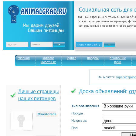
главная
каталог
куплю
продам
в хорошие
животных
руки
Вы можете
зарегистрир
Доска объявлений:
от
Личные страницы
наших питомцев
Тип объявления
Порода
Owertorede
Искать за
Пол