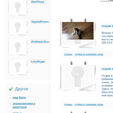
DenFlusa
YayendFooro
отдам 
Возьму б
состояни
место жи
DrebkazzSog
926-574
птицы
отдам в хорошие руки
LoryStype
отдам 
Отдам в
рябинни
очень, л
ухаживат
Другое
Здесь те
irbisco
или прос
наш Биль
энциклопедия о
птицы
отдам в хорошие руки
животных