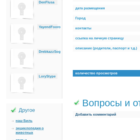
DenFlusa
дата размещения
Город
YayendFooro
контакты
ссылка на личную страницу
описание (родители, паспорт и т.д.)
DrebkazzSog
количество просмотров
LoryStype
Вопросы и о
Другое
Добавить комментарий
наш Биль
энциклопедия о
животных