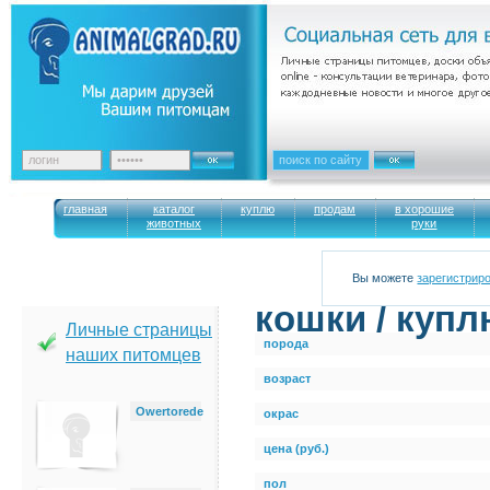
главная
каталог
куплю
продам
в хорошие
животных
руки
Вы можете
зарегистрир
кошки / куп
Личные страницы
порода
наших питомцев
возраст
Owertorede
окрас
цена (руб.)
пол