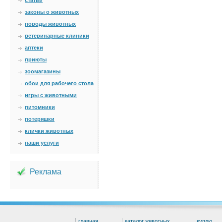
статьи
законы о животных
породы животных
ветеринарные клиники
аптеки
приюты
зоомагазины
обои для рабочего стола
игры с животными
питомники
потеряшки
клички животных
наши услуги
Реклама
главная
каталог животных
куплю