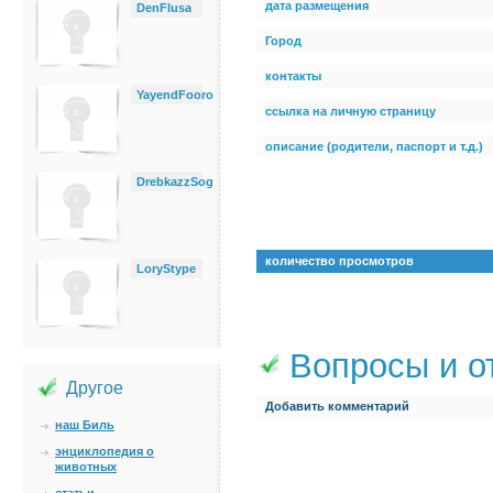
дата размещения
DenFlusa
Город
контакты
YayendFooro
ссылка на личную страницу
описание (родители, паспорт и т.д.)
DrebkazzSog
количество просмотров
LoryStype
Вопросы и о
Другое
Добавить комментарий
наш Биль
энциклопедия о
животных