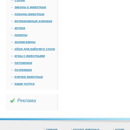
статьи
законы о животных
породы животных
ветеринарные клиники
аптеки
приюты
зоомагазины
обои для рабочего стола
игры с животными
питомники
потеряшки
клички животных
наши услуги
Реклама
главная
каталог животных
куплю