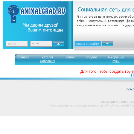
главная
каталог
куплю
продам
в хорошие
животных
руки
Для того чтобы создать груп
П
ссы
Copyright © 2009 2 Б
Копирование всех составляющих частей сайта в какой б