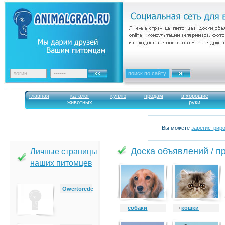
главная
каталог
куплю
продам
в хорошие
животных
руки
Вы можете
зарегистрир
Доска объявлений /
п
Личные страницы
наших питомцев
Owertorede
cобаки
кошки