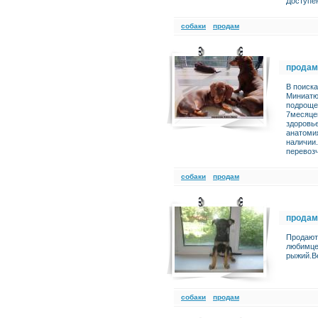
Доступе
cобаки
продам
продам
В поиск
Миниатю
подроще
7месяцев
здоровье
анатомия
наличии
перевоз
cобаки
продам
продам
Продают
любимце
рыжий.Ве
cобаки
продам