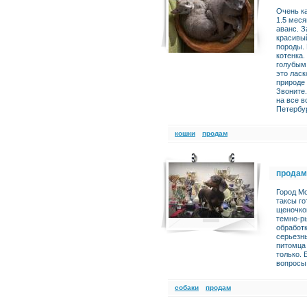
Очень ка
1.5 меся
аванс. З
красивый
породы. 
котенка.
голубым 
это ласк
природе 
Звоните.
на все в
Петербу
кошки
продам
продам
Город М
таксы го
щеночко
темно-ры
обработк
серьезн
питомца 
только. 
вопросы
cобаки
продам