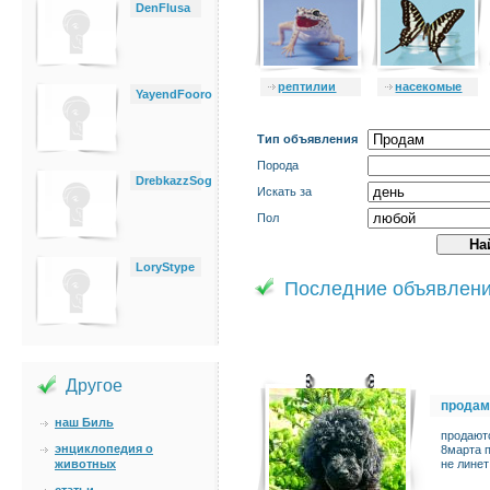
DenFlusa
рептилии
насекомые
YayendFooro
Тип объявления
Порода
DrebkazzSog
Искать за
Пол
LoryStype
Последние объявлен
Другое
продам
наш Биль
продаютс
энциклопедия о
8марта п
животных
не линет