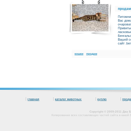
продам
Питомник
Вас дома
очароват
Привиты 
ласковы
Бенгаль
Вашей с
сайт .be
кошки
продам
главная
каталог животных
куплю
прод
Copyright © 2009-2011 Два
Копирование всех составляющих частей сайта в какой