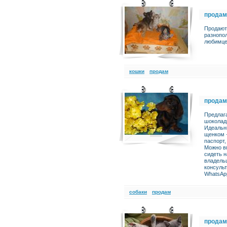
продам
Продаютс
разнопол
любимцев
кошки
продам
продам
Предлаг
шоколадн
Идеальны
щенком +
паспорт
Можно в
сидеть 
владель
консульт
WhatsAp
cобаки
продам
продам