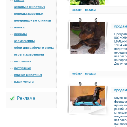
статьи
законы о животных
cобаки
продам
породы животных
ветеринарные клиники
продам
аптеки
приюты
Предлаг
ШОКОЛАД
зоомагазины
МАЛЬЧИК
19.04.24
обои для рабочего стола
подгото
передач
игры с животными
вет.пасп
на перво
питомники
Доступе
потеряшки
cобаки
продам
клички животных
наши услуги
продам
Реклама
Клубные
февраля
щеночко
рыжий! 
к появл
владель
вет.пасп
на перво