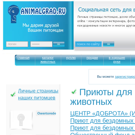
главная
каталог
куплю
продам
в хорошие
животных
руки
Вы можете
зарегистрир
Приюты для 
Личные страницы
наших питомцев
животных
ЦЕНТР «ДОБРОТА» (Ин
Owertorede
Приют для бездомных
Приют для бездомных 
Общественный фонд з