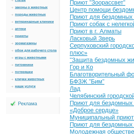
статьи
Приют "Зоорассвет"
законы о животных
Центр помощи бездом
породы животных
Приют для бездомных
ветеринарные клиники
Приют собак с нелегкой
аптеки
Приют в г. Алматы
приюты
Ласковый Зверь
зоомагазины
Серпуховский городск
обои для рабочего стола
плюс»
игры с животными
"Защита бездомных жи
питомники
Гор и Ко
потеряшки
Благотворительный ф
клички животных
БФЗЖ "Бим"
наши услуги
Лад
Челябинский городско
Приют для бездомных 
Реклама
«Доброе сердце»
Муниципальный приют
Приют для бездомных 
Молодежная обществе