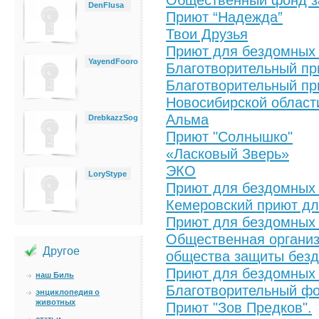
DenFlusa
Приют “Надежда”
Твои Друзья
Приют для бездомных 
YayendFooro
Благотворительный пр
Благотворительный пр
Новосибирской област
Альма
DrebkazzSog
Приют "Солнышко"
«Ласковый Зверь»
ЭКО
LoryStype
Приют для бездомных 
Кемеровский приют д
Приют для бездомных 
Общественная организ
Другое
общества защиты без
Приют для бездомных 
наш Биль
Благотворительный ф
энциклопедия о
животных
Приют "Зов Предков".