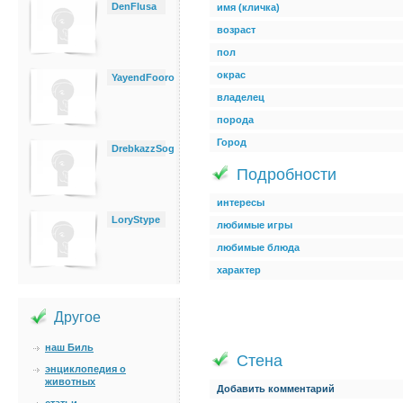
DenFlusa
имя (кличка)
возраст
пол
окрас
YayendFooro
владелец
порода
Город
DrebkazzSog
Подробности
интересы
LoryStype
любимые игры
любимые блюда
характер
Другое
наш Биль
Стена
энциклопедия о
животных
Добавить комментарий