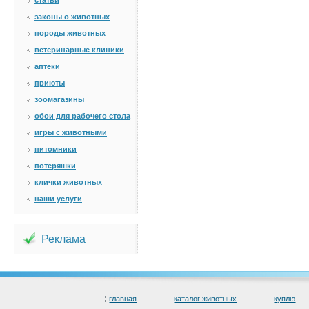
статьи
законы о животных
породы животных
ветеринарные клиники
аптеки
приюты
зоомагазины
обои для рабочего стола
игры с животными
питомники
потеряшки
клички животных
наши услуги
Реклама
главная
каталог животных
куплю