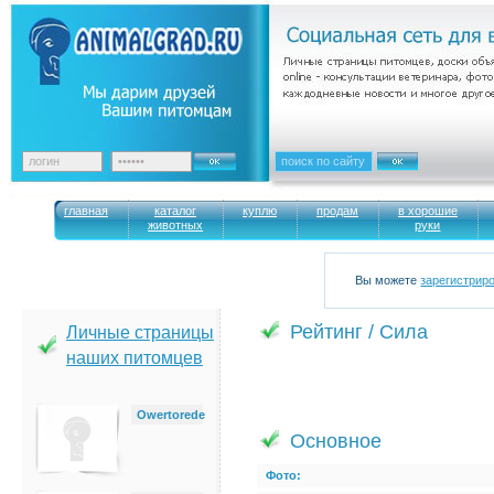
главная
каталог
куплю
продам
в хорошие
животных
руки
Вы можете
зарегистрир
Рейтинг / Сила
Личные страницы
наших питомцев
Owertorede
Основное
Фото: