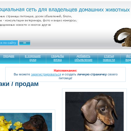
продам
в хорошие
свадьбы
добавить
статьи
фо
руки
вязка
объявление
новости
вид
Напоминание:
Вы можете
зарегистрироваться
и создать
личную страничку
своего
питомца!
аки / продам