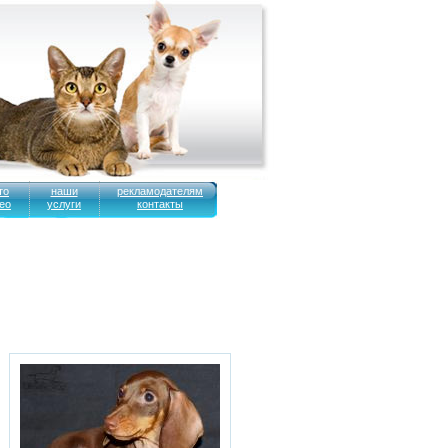
то
наши
рекламодателям
ео
услуги
контакты