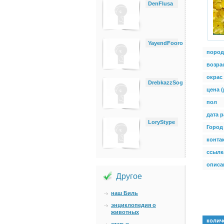
DenFlusa
YayendFooro
пород
возра
окрас
DrebkazzSog
цена (
пол
дата 
LoryStype
Город
конта
ссылк
описан
Другое
наш Биль
энциклопедия о
животных
колич