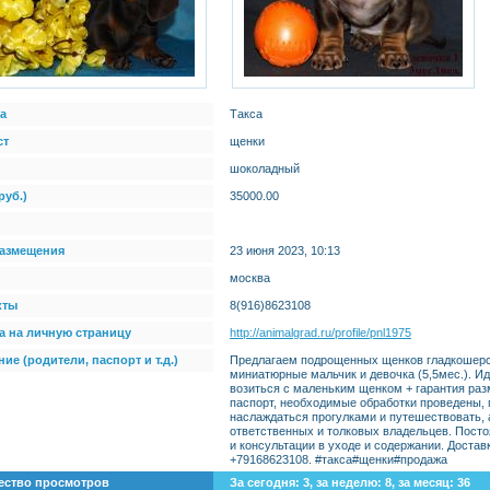
а
Такса
ст
щенки
шоколадный
руб.)
35000.00
размещения
23 июня 2023, 10:13
москва
кты
8(916)8623108
а на личную страницу
http://animalgrad.ru/profile/pnl1975
ие (родители, паспорт и т.д.)
Предлагаем подрощенных щенков гладкошерс
миниатюрные мальчик и девочка (5,5мес.). Ид
возиться с маленьким щенком + гарантия раз
паспорт, необходимые обработки проведены,
наслаждаться прогулками и путешествовать, 
ответственных и толковых владельцев. Пост
и консультации в уходе и содержании. Достав
+79168623108. #такса#щенки#продажа
ество просмотров
За сегодня: 3, за неделю: 8, за месяц: 36