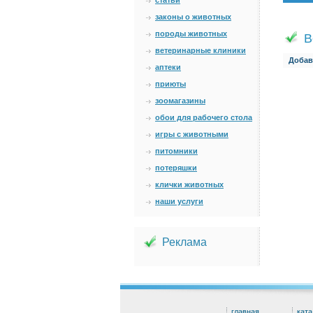
статьи
законы о животных
породы животных
В
ветеринарные клиники
Добав
аптеки
приюты
зоомагазины
обои для рабочего стола
игры с животными
питомники
потеряшки
клички животных
наши услуги
Реклама
главная
ката