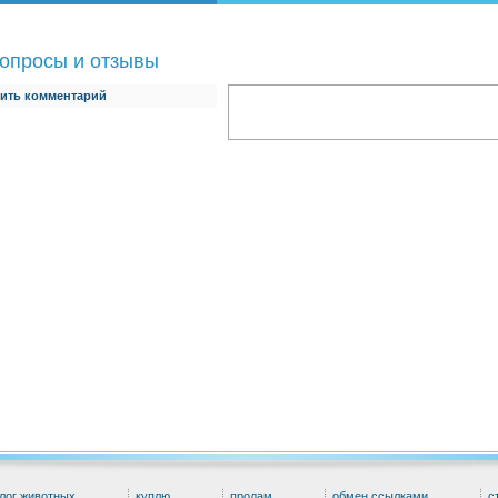
опросы и отзывы
ить комментарий
лог животных
куплю
продам
обмен ссылками
с