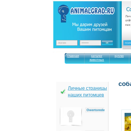
главная
каталог
куплю
животных
cоб
Личные страницы
наших питомцев
Owertorede