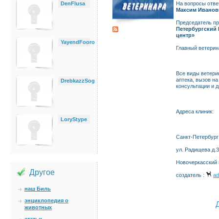
DenFlusa
На вопросы отве
Максим Иванов
Председатель пр
Петербургский
центр»
YayendFooro
Главный ветерин
Все виды ветери
аптека, вызов н
DrebkazzSog
консультации и д
Адреса клиник:
LoryStype
Санкт-Петербург
ул. Радищева д.
Новочеркасский п
Другое
создатель :
ad
наш Биль
энциклопедия о
животных