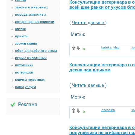
статьи
Консультации ветеринара в 
всей шее ранки от укусов бло
законы о животных
породы животных
ветеринарные клиники
(
Читать дальше
)
аптеки
Метки:
приюты
зоомагазины
kalinka_vlad
к
0
обои для рабочего стола
игры с животными
Консультации ветеринара в 
питомники
десна над клыком
потеряшки
клички животных
(
Читать дальше
)
наши услуги
Метки:
Реклама
Zhessika
к
0
Консультации ветеринара в 
попугайчика не сгибаются п