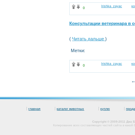
Irishka_zayac
к
0
Консультации ветеринара в 
(
Читать дальше
)
Метки:
Irishka_zayac
к
0
←
главная
каталог животных
куплю
прод
Copyright © 2009-2011 Два
Копирование всех составляющих частей сайта в какой