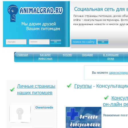
главная
каталог
куплю
продам
в хорошие
животных
руки
Вы можете
зарегистрир
Группы
- Консультаци
Личные страницы
наших питомцев
Консул
он-лайн р
Owertorede
Уважаемые посет