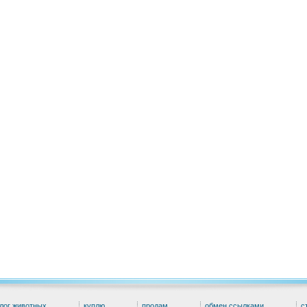
лог животных
куплю
продам
обмен ссылками
с