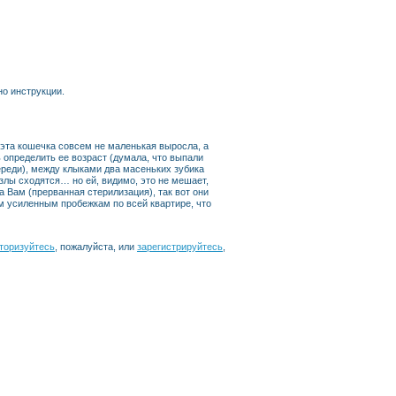
но инструкции.
эта кошечка совсем не маленькая выросла, а
ь определить ее возраст (думала, что выпали
ереди), между клыками два масеньких зубика
азлы сходятся… но ей, видимо, это не мешает,
а Вам (прерванная стерилизация), так вот они
м усиленным пробежкам по всей квартире, что
торизуйтесь
, пожалуйста, или
зарегистрируйтесь
,