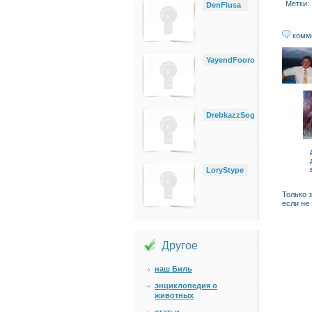
Метки:
DenFlusa
комм
YayendFooro
DrebkazzSog
LoryStype
Только 
если не
Другое
наш Биль
энциклопедия о
животных