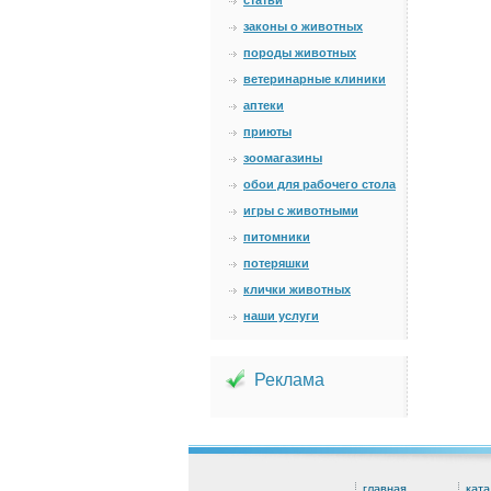
статьи
законы о животных
породы животных
ветеринарные клиники
аптеки
приюты
зоомагазины
обои для рабочего стола
игры с животными
питомники
потеряшки
клички животных
наши услуги
Реклама
главная
ката