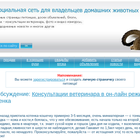
продам
в хорошие
свадьбы
добавить
статьи
фо
руки
вязка
объявление
новости
вид
Напоминание:
Вы можете
зарегистрироваться
и создать
личную страничку
своего
питомца!
бсуждение:
Консультации ветеринара в он-лайн реж
тенка
назад приютила котенка-кошечку примерно 3-5 месяцев, очень миниатюрная — с тонк
дка — кожа и кости,я боялась, что у нее обезвоживание, есть начала только на второй
идимо, жила в квартире, т.к. знает сухой корм и горшок (два дня ни ходила, + вазелин
гладкая,«живности» в шерсти не наблюдается, делаю Гамавит по 1,5мл через день, 
пахло, но ненадолго. Проконсультируйте, пожалуйста — от истощения это( то есть прой
рю!