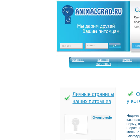
главная
каталог
куплю
животных
О
Личные страницы
у ко
наших питомцев
Неделю 
Owertorede
как селе
норму, в
шерсть 
меньше 
Благода