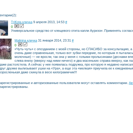
ентарии(2):
TriKota кличка
9 апреля 2013, 14:53
#
0
Универсальное средство от клещевого отита капли Ауризон .Применять соглас
Malinina кличка
31 января 2014, 23:31
#
0
«Чуть-чуть» с опозданием с моей стороны, но СПАСИБО за консультацию, а 
очень даже справненькая, только вот зубки передние, по которым я пыталас
молочные) — не вросли, так она у меня с голыми пролысинами (деснами вп
слева внизу (вверху над ними ничего) и два масеньких справа вверху, как п
даже растолстела. А сейчас у нее появилась подружка, про которую я недавно написал
друг дружке вылизывают ушки на «Ура», а еще эта «мелкая» приучила ее к ежедневны
взросленькая даже скинула в весе килограммчик!!!
зарегистрированные и авторизованные пользователи могут оставлять комментарии.
Ав
 зарегистрированы.