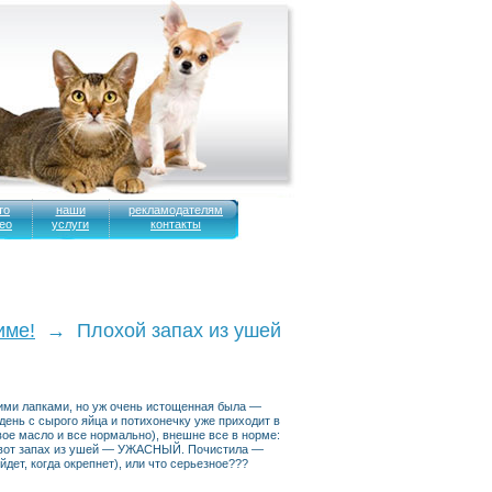
то
наши
рекламодателям
ео
услуги
контакты
име!
→ Плохой запах из ушей
ими лапками, но уж очень истощенная была —
 день с сырого яйца и потихонечку уже приходит в
овое масло и все нормально), внешне все в норме:
но вот запах из ушей — УЖАСНЫЙ. Почистила —
дет, когда окрепнет), или что серьезное???