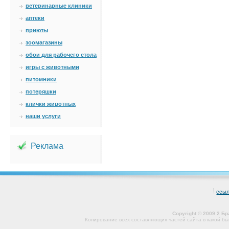
ветеринарные клиники
аптеки
приюты
зоомагазины
обои для рабочего стола
игры с животными
питомники
потеряшки
клички животных
наши услуги
Реклама
ссы
Copyright © 2009 2 Б
Копирование всех составляющих частей сайта в какой б