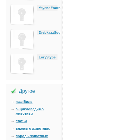
YayendFooro
DrebkazzSog
LoryStype
Другое
наш Биль
энциклопедия о
животных
статьи
законы о животных
породы животных