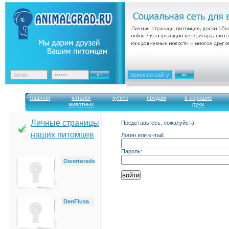
главная
каталог
куплю
продам
в хорошие
животных
руки
Личные страницы
Представьтесь, пожалуйста
наших питомцев
Логин или e-mail:
Пароль:
Owertorede
DenFlusa