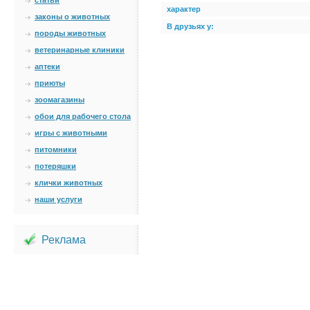
статьи
характер
законы о животных
В друзьях у:
породы животных
ветеринарные клиники
аптеки
приюты
зоомагазины
обои для рабочего стола
игры с животными
питомники
потеряшки
клички животных
наши услуги
Реклама