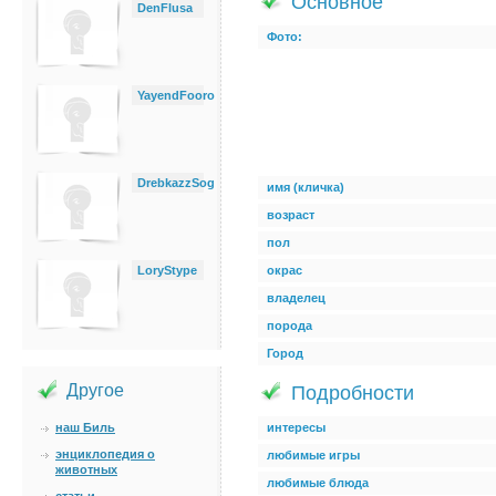
Основное
DenFlusa
Фото:
YayendFooro
DrebkazzSog
имя (кличка)
возраст
пол
LoryStype
окрас
владелец
порода
Город
Другое
Подробности
наш Биль
интересы
энциклопедия о
любимые игры
животных
любимые блюда