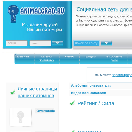
главная
каталог
куплю
продам
в хорошие
животных
руки
Вы можете
зарегистрир
Альбомы пользователя:
Личные страницы
Видео пользователя:
наших питомцев
Рейтинг / Сила
Owertorede