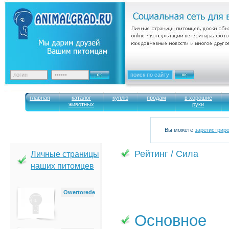
главная
каталог
куплю
продам
в хорошие
животных
руки
Вы можете
зарегистрир
Рейтинг / Сила
Личные страницы
наших питомцев
Owertorede
Основное