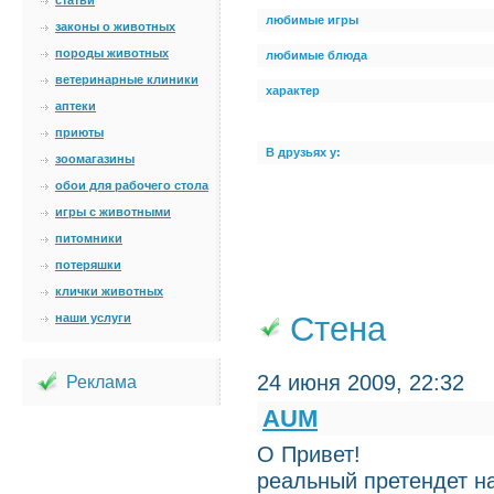
статьи
любимые игры
законы о животных
породы животных
любимые блюда
ветеринарные клиники
характер
аптеки
приюты
В друзьях у:
зоомагазины
обои для рабочего стола
игры с животными
питомники
потеряшки
клички животных
Стена
наши услуги
24 июня 2009, 22:32
Реклама
AUM
О Привет!
реальный претендет на