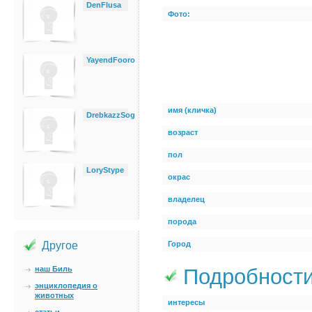
DenFlusa
Фото:
YayendFooro
имя (кличка)
DrebkazzSog
возраст
пол
LoryStype
окрас
владелец
порода
Другое
Город
наш Биль
Подробност
энциклопедия о
животных
интересы