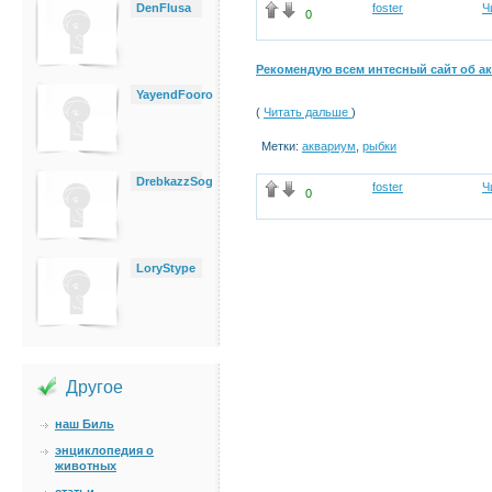
DenFlusa
foster
Ч
0
Рекомендую всем интесный сайт об а
YayendFooro
(
Читать дальше
)
Метки:
аквариум
,
рыбки
DrebkazzSog
foster
Ч
0
LoryStype
Другое
наш Биль
энциклопедия о
животных