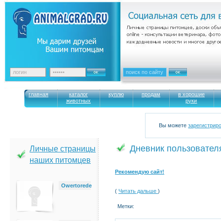
главная
каталог
куплю
продам
в хорошие
животных
руки
Вы можете
зарегистрир
Дневник пользователя:
Личные страницы
наших питомцев
Рекомендую сайт!
Owertorede
(
Читать дальше
)
Метки: