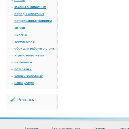
статьи
законы о животных
породы животных
ветеринарные клиники
аптеки
приюты
зоомагазины
обои для рабочего стола
игры с животными
питомники
потеряшки
клички животных
наши услуги
Реклама
главная
каталог животных
куплю
прод