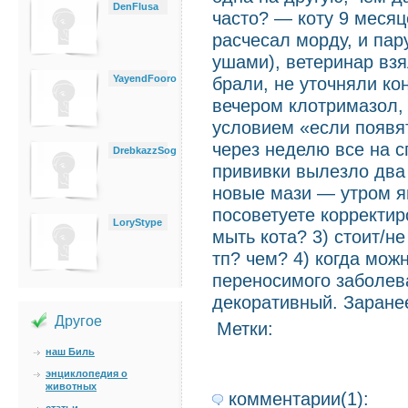
DenFlusa
часто? — коту 9 месяц
расчесал морду, и пар
ушами), ветеринар взя
YayendFooro
брали, не уточняли ко
вечером клотримазол, 
условием «если появят
через неделю все на с
DrebkazzSog
прививки вылезло два 
новые мази — утром ям
посоветуете корректир
LoryStype
мыть кота? 3) стоит/
тп? чем? 4) когда мож
переносимого заболева
декоративный. Заране
Другое
Метки:
наш Биль
энциклопедия о
животных
комментарии(1):