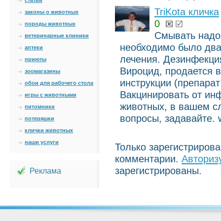
статьи
TriKota кличка
законы о животных
0
породы животных
Смывать надо,
ветеринарные клиники
необходимо было два
аптеки
лечения. Дезинфекци
приюты
Вироцид, продается в
зоомагазины
инструкции (препарат
обои для рабочего стола
Вакцинировать от ин
игры с животными
животных, в вашем сл
питомники
вопросы, задавайте. w
потеряшки
клички животных
наши услуги
Только зарегистриров
комментарии.
Авториз
зарегистрированы.
Реклама