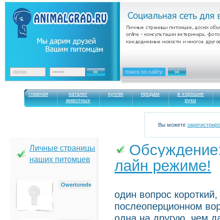
главная
каталог
куплю
продам
в хорошие
животных
руки
Вы можете
зарегистрир
Обсуждение
Личные страницы
наших питомцев
лайн режиме!
→
Owertorede
один вопрос короткий,
послеоперционном воро
одна на другую, чем д