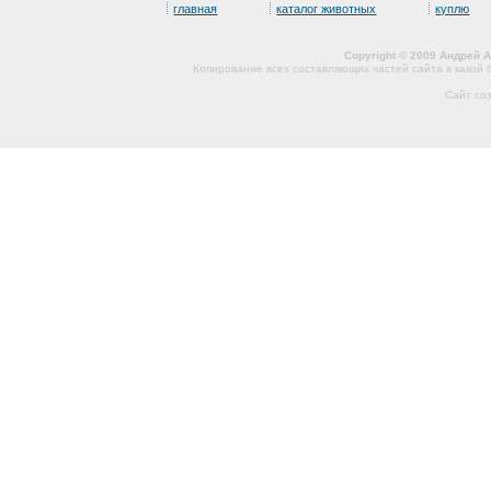
главная
каталог животных
куплю
Copyright © 2009 Андрей 
Копирование всех составляющих частей сайта в какой
Сайт со