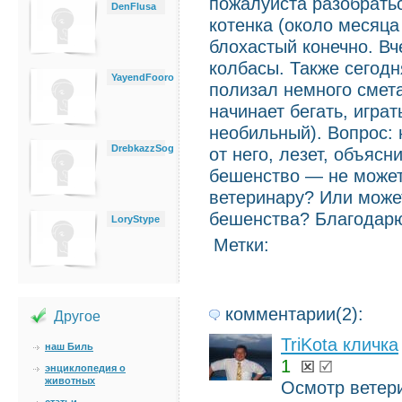
пожалуйста разобратьс
DenFlusa
котенка (около месяца 
блохастый конечно. Вч
колбасы. Также сегод
YayendFooro
полизал немного смета
начинает бегать, игра
необильный). Вопрос: 
DrebkazzSog
от него, лезет, объяс
бешенство — не может 
ветеринару? Или может
бешенства? Благодарю
LoryStype
Метки:
комментарии(2):
Другое
TriKota кличка
наш Биль
1
энциклопедия о
животных
Осмотр ветери