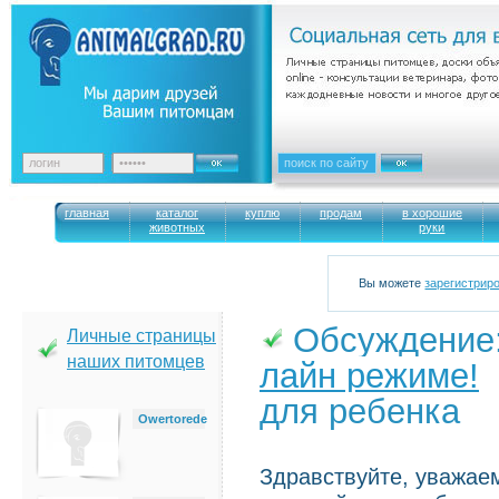
главная
каталог
куплю
продам
в хорошие
животных
руки
Вы можете
зарегистрир
Обсуждение
Личные страницы
наших питомцев
лайн режиме!
→
для ребенка
Owertorede
Здравствуйте, уважаем