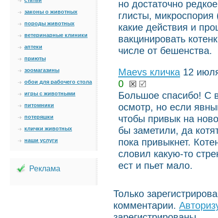
статьи
но достаточно редкое
законы о животных
глисты, микроспория 
породы животных
какие действия и про
ветеринарные клиники
вакцинировать котен
аптеки
числе от бешенства.
приюты
Maevs кличка
12 июля
зоомагазины
0
обои для рабочего стола
Большое спасибо! С в
игры с животными
осмотр, но если явны
питомники
чтобы привык на ново
потеряшки
бы заметили, да котя
клички животных
пока привыкнет. Кот
наши услуги
словил какую-то стре
ест и пьет мало.
Реклама
Только зарегистриров
комментарии.
Авториз
зарегистрированы.