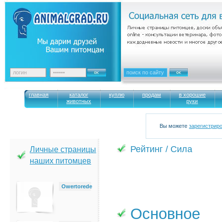
главная
каталог
куплю
продам
в хорошие
животных
руки
Вы можете
зарегистрир
Рейтинг / Сила
Личные страницы
наших питомцев
Owertorede
Основное