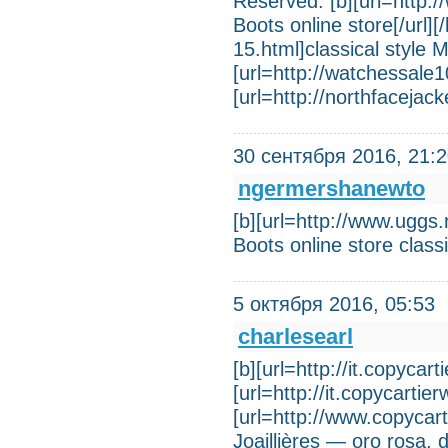
Reserved. [b][url=http
Boots online store[/url]
15.html]classical style 
[url=http://watchessale
[url=http://northfacejac
30 сентября 2016, 21:
ngermershanewto
[b][url=http://www.ug
Boots online store clas
5 октября 2016, 05:53
charlesearl
[b][url=http://it.copycart
[url=http://it.copycartier
[url=http://www.copycarti
Joaillières — oro rosa, 