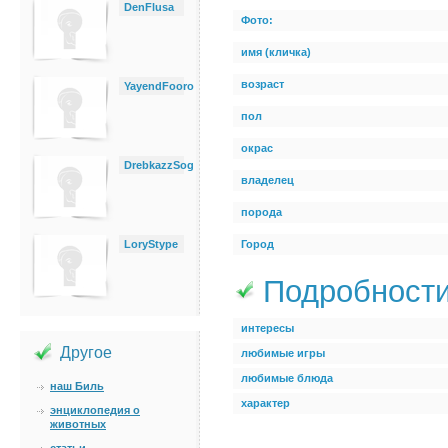
DenFlusa
Фото:
имя (кличка)
возраст
YayendFooro
пол
окрас
DrebkazzSog
владелец
порода
LoryStype
Город
Подробност
интересы
Другое
любимые игры
любимые блюда
наш Биль
характер
энциклопедия о
животных