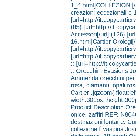
1_4.html]COLLEZIONI[/url]
creazioni-eccezionali-
[url=http://it.copycartier
(85) [url=http://it.copyc
Accessori[/url] (126) [ur
16.html]Cartier Orologi[/
[url=http://it.copycartier
[url=http://it.copycartie
:: [url=http://it.copycar
:: Orecchini Évasions Joa
Ammenda orecchini per l
rosa, diamanti, opali r
Cartier .jqzoom{ float:le
width:301px; height:300
Product Description Orec
onice, zaffiri REF: N804
destinazioni lontane. Cu
collezione Évasions Joail