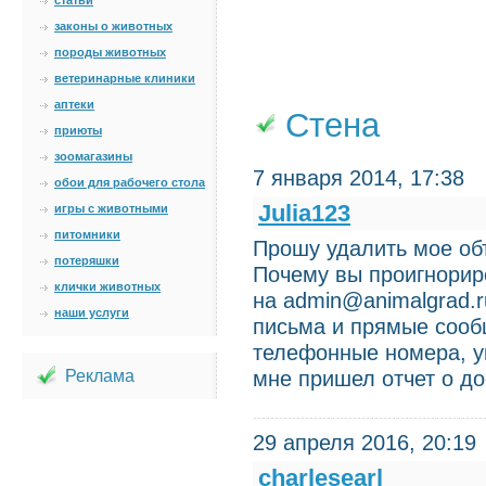
статьи
законы о животных
породы животных
ветеринарные клиники
аптеки
Стена
приюты
зоомагазины
7 января 2014, 17:38
обои для рабочего стола
Julia123
игры с животными
питомники
Прошу удалить мое объя
потеряшки
Почему вы проигнорир
клички животных
на admin@animalgrad.
наши услуги
письма и прямые сооб
телефонные номера, у
мне пришел отчет о до
Реклама
29 апреля 2016, 20:19
charlesearl