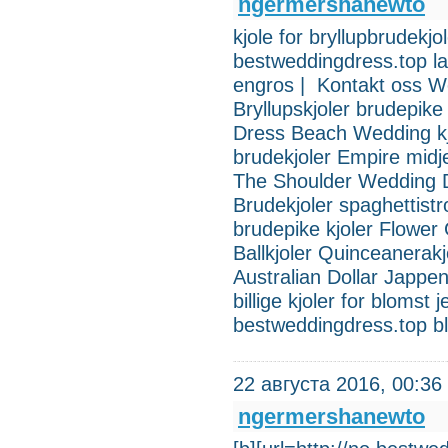
ngermershanewto
kjole for bryllupbrudekjo
bestweddingdre
engros | Kontakt oss We
Bryllupskjoler brudepike
Dress Beach Wedding kjo
brudekjoler Empire midj
The Shoulder Wedding Dr
Brudekjoler spaghettist
brudepike kjoler Flower G
Ballkjoler Quinceanerak
Australian Dollar Japp
billige kjoler for blomst 
bestweddingdress.top b
22 августа 2016, 00:36
ngermershanewto