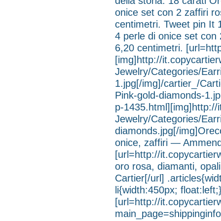
della storia. 18 carati 
onice set con 2 zaffiri 
centimetri. Tweet pin It
4 perle di onice set con
6,20 centimetri. [url=ht
[img]http://it.copycarti
Jewelry/Categories/Earri
1.jpg[/img]/cartier_/Cart
Pink-gold-diamonds-1.jpg
p-1435.html][img]http://
Jewelry/Categories/Earri
diamonds.jpg[/img]Orecch
onice, zaffiri — Ammenda
[url=http://it.copycarti
oro rosa, diamanti, opa
Cartier[/url] .articles{wi
li{width:450px; float:lef
[url=http://it.copycarti
main_page=shippinginfo]