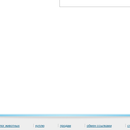
лог животных
куплю
продам
обмен ссылками
с