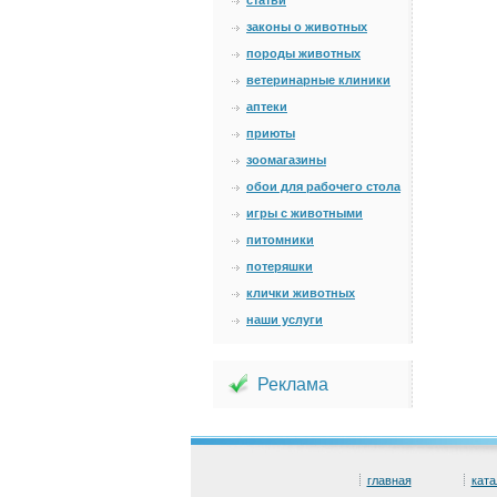
статьи
законы о животных
породы животных
ветеринарные клиники
аптеки
приюты
зоомагазины
обои для рабочего стола
игры с животными
питомники
потеряшки
клички животных
наши услуги
Реклама
главная
ката