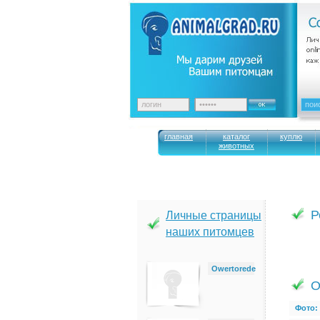
главная
каталог
куплю
животных
Р
Личные страницы
наших питомцев
Owertorede
О
Фото: