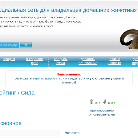
продам
в хорошие
свадьбы
добавить
статьи
фо
руки
вязка
объявление
новости
вид
Напоминание:
Вы можете
зарегистрироваться
и создать
личную страничку
своего
питомца!
ейтинг / Сила
0.00
0.00
проголосовало
0
пользователей
сновное
Нет фото