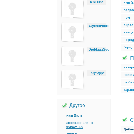
DenFlusa
имя (к
возра
пол
окрас
YayendFooro
владе
пород
Город
DrebkazzSog
П
интер
LoryStype
любим
люби
харак
Другое
наш Биль
С
энциклопедия о
животных
Добав