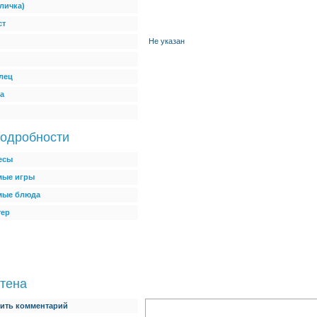
личка)
ст
Не указан
лец
а
одробности
есы
ые игры
мые блюда
тер
тена
ить комментарий