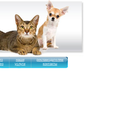
то
наши
рекламодателям
ео
услуги
контакты