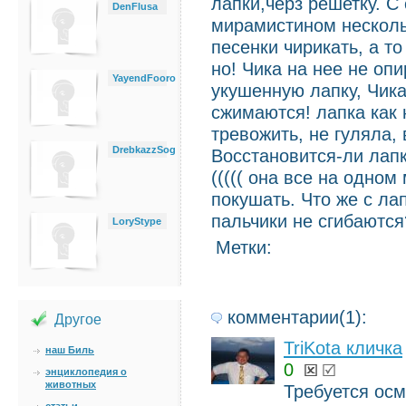
лапки,черз решетку. С
DenFlusa
мирамистином нескольк
песенки чирикать, а т
но! Чика на нее не оп
YayendFooro
укушенную лапку, Чика
сжимаются! лапка как н
тревожить, не гуляла, 
DrebkazzSog
Восстановится-ли лапк
((((( она все на одном
покушать. Что же с ла
пальчики не сгибаютс
LoryStype
Метки:
комментарии(1):
Другое
TriKota кличка
наш Биль
0
энциклопедия о
животных
Требуется осм