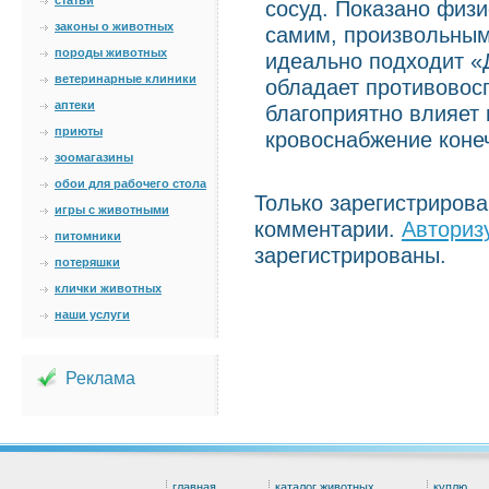
статьи
сосуд. Показано физ
законы о животных
самим, произвольным
породы животных
идеально подходит «Д
ветеринарные клиники
обладает противовос
аптеки
благоприятно влияет 
приюты
кровоснабжение коне
зоомагазины
обои для рабочего стола
Только зарегистриров
игры с животными
комментарии.
Авториз
питомники
зарегистрированы.
потеряшки
клички животных
наши услуги
Реклама
главная
каталог животных
куплю