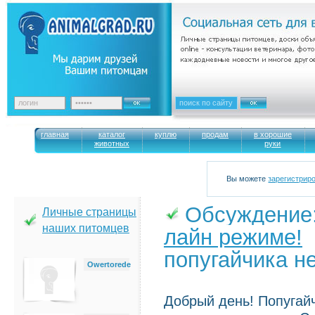
главная
каталог
куплю
продам
в хорошие
животных
руки
Вы можете
зарегистрир
Обсуждение
Личные страницы
наших питомцев
лайн режиме!
→
попугайчика н
Owertorede
Добрый день! Попугайч