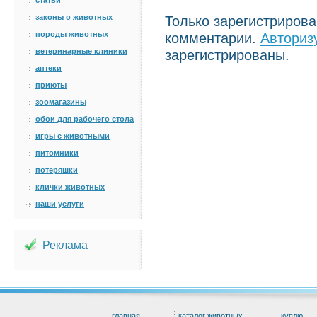
статьи
законы о животных
Только зарегистриров
породы животных
комментарии.
Авториз
ветеринарные клиники
зарегистрированы.
аптеки
приюты
зоомагазины
обои для рабочего стола
игры с животными
питомники
потеряшки
клички животных
наши услуги
Реклама
главная
каталог животных
куплю