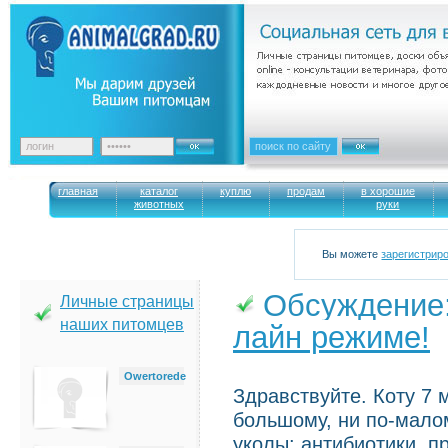
главная
каталог
куплю
продам
в хорошие
животных
руки
Вы можете
зарегистрир
Обсуждение
Личные страницы
наших питомцев
лайн режиме!
→
Owertorede
Здравствуйте. Коту 7 м
большому, ни по-малом
уколы: антибиотики, п