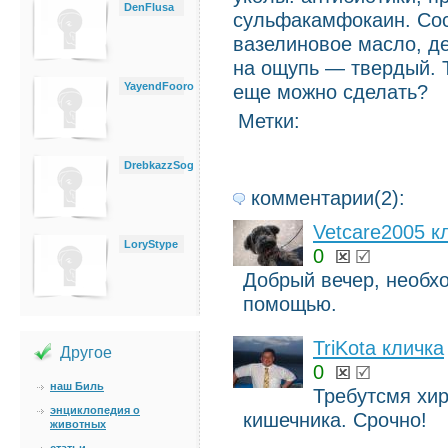
DenFlusa
сульфакамфокаин. Сос
вазелиновое масло, де
на ощупь — твердый. Т
YayendFooro
еще можно сделать?
Метки:
DrebkazzSog
комментарии(2):
Vetcare2005 к
LoryStype
0
Добрый вечер, необхо
помощью.
TriKota кличка
Другое
0
наш Биль
Требутсмя хи
энциклопедия о
кишечника. Срочно!
животных