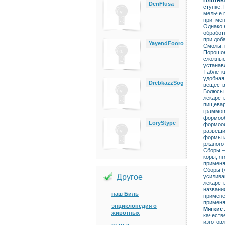
Плотны
DenFlusa
ступке.
мельче 
при¬мен
Однако 
обработ
при доб
YayendFooro
Смолы, 
Порошок
сложные
устанав
Таблетк
удобная
DrebkazzSog
веществ
Болюсы 
лекарст
пищевар
граммов
формооб
LoryStype
формооб
развеши
формы и
ржаного
Сборы —
коры, я
применя
Сборы (
Другое
усилива
лекарст
названи
наш Биль
примене
применя
энциклопедия о
Мягкие
животных
качеств
изготов