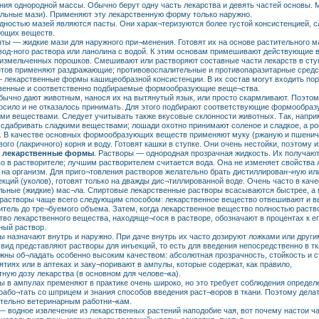
ния однородной массы. Обычно берут одну часть лекарства и девять частей основы. М
льные мази). Применяют эту лекарственную форму только наружно.
дностью мазей являются пасты. Они харак¬теризуются более густой консистенцией,
ющих веществ.
ты — жидкие мази для наружного при¬менения. Готовят их на основе растительного ма
од-ного раствора или ланолина с водой. К этим основам примешивают действующие в
измельченных порошков. Смешивают или растворяют составные части лекарств в ступ
тов применяют раздражающие; противовоспалительные и противопаразитарные средс
 лекарственные формы кашицеобразной консистенции. В их состав могут входить по
венные и соответственно подбираемые формообразующие веще¬ства.
бычно дают животным, нанося их на вытянутый язык, или просто скармливают. Поэтом
осило и не отказалось принимать. Для этого подбирают соответствующие формообра
ми веществами. Следует учитывать также вкусовые склонности животных. Так, наприм
 сдабривать сладкими веществами; лошади охотно принимают соленое и сладкое, а рог
. В качестве основных формообразующих веществ применяют муку (ржаную и пшеничн
вого (лакричного) корня и воду. Готовят кашки в ступке. Они очень нестойки, поэтому 
 лекарственные формы
. Растворы — однородная прозрачная жидкость. Их получают
о в растворителе; лучшим растворителем считается вода. Она не изменяет свойства 
 на организм. Для приго¬товления растворов желательно брать дистиллирован¬ную ил
екций (уколов), готовят только на дважды дис¬тиллированной воде. Очень часто в кач
льные (жидкие) мас¬ла. Спиртовые лекарственные растворы всасываются быстрее, а
 растворы чаще всего следующим способом: лекарственное вещество отвешивают и в
итель до тре¬буемого объема. Затем, когда лекарственное вещество полностью раств
тво лекарственного вещества, находяще¬гося в растворе, обозначают в процентах к ег
ный раствор.
ы назначают внутрь и наружно. При даче внутрь их часто дозируют ложками или друг
вид представляют растворы для инъекций, то есть для введения непосредственно в тка
жны об¬ладать особенно высоким качеством: абсолютная прозрачность, стойкость и с
ятиях или в аптеках и заку¬поривают в ампулы, которые содержат, как правило,
тную дозу лекарства (в основном для челове¬ка).
ы в ампулах пременяют в практике очень широко, но это требует соблюдения определ
рабо¬тать со шприцем и знания способов введения раст¬воров в ткани. Поэтому дел
тельно ветеринарным работни¬кам.
— водное извлечение из лекарственных растений наподобие чая, вот почему настои ч