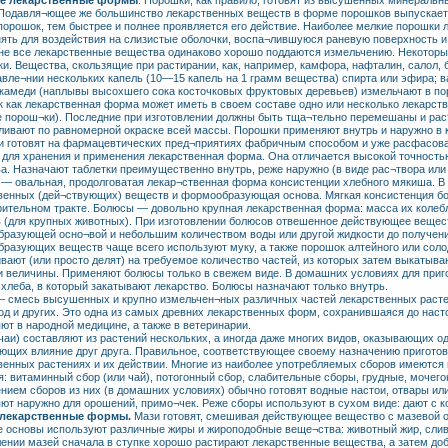
е лекарственные формы
. Порошки, как правило, готовят из высушенных минеральн
 Подавля¬ющее же большинство лекарственных веществ в форме порошков выпускае
порошок, тем быстрее и полнее проявляется его действие. Наиболее мелкие порошки
ять для воздействия на слизистые оболочки, воспа¬лившуюся раневую поверхность и 
не все лекарственные вещества одинаково хорошо поддаются измельчению. Некоторы
ки. Вещества, скользящие при растирании, как, например, камфора, нафталин, салол,
авле¬нии нескольких капель (10—15 капель на 1 грамм вещества) спирта или эфира; в
камеди (наплывы высохшего сока косточковых фруктовых деревьев) измельчают в по
 как лекарственная форма может иметь в своем составе одно или несколько лекарст
 порош¬ки). Последние при изготовлении должны быть тща¬тельно перемешаны и раст
ливают по равномерной окраске всей массы. Порошки применяют внутрь и наружно в
и готовят на фармацевтических пред¬приятиях фабричным способом и уже расфасова
 для хранения и применения лекарственная форма. Она отличается высокой точностью
а. Назначают таблетки преимущественно внутрь, реже наружно (в виде рас¬твора или
— овальная, продолговатая лекар¬ственная форма консистенции хлебного мякиша. В и
венных (дей¬ствующих) веществ и формообразующая основа. Мягкая консистенция б
ительном тракте. Болюсы — довольно крупная лекарственная форма: масса их колебле
 (для крупных животных). При изготовлении болюсов отвешенное действующее вещес
разующей осно¬вой и небольшим количеством воды или другой жидкости до получени
разующих веществ чаще всего используют муку, а также порошок алтейного или соло
вают (или просто делят) на требуемое количество частей, из которых затем выкатыв
 величины. Применяют болюсы только в свежем виде. В домашних условиях для приг
 хлеба, в который закатывают лекарство. Болюсы назначают только внутрь.
 смесь высушенных и крупно измельчен¬ных различных частей лекарственных растени
год и других. Это одна из самых древних лекарственных форм, сохранившаяся до нас
ют в народной медицине, а также в ветеринарии.
чаи) составляют из растений нескольких, а иногда даже многих видов, оказывающих 
ющих влияние друг друга. Правильное, соответствующее своему назначению приготов
венных растениях и их действии. Многие из наиболее употребляемых сборов имеются 
я: витаминный сбор (или чай), потогонный сбор, слабительные сборы, грудные, мочег
нием сборов из них (в домашних условиях) обычно готовят водные настои, отвары ил
ют наружно для орошений, примо¬чек. Реже сборы используют в сухом виде: дают с 
 лекарственные формы.
Мази готовят, смешивая действующее вещество с мазевой
е основы используют различные жиры и жироподобные веще¬ства: животный жир, сливо
лении мазей сначала в ступке хорошо растирают лекарственные вещества, а затем до