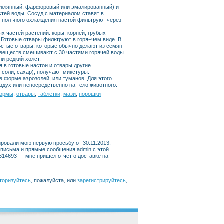
теклянный, фарфоровый или эмалированный) и
стей воды. Сосуд с материалом ставят в
е пол¬ного охлаждения настой фильтруют через
х частей растений: коры, корней, грубых
. Готовые отвары фильтруют в горя¬чем виде. В
и¬стые отвары, которые обычно делают из семян
 веществ смешивают с 30 частями горячей воды
и редкий холст.
 в готовые настои и отвары другие
 соли, сахар), получают микстуры.
 форме аэрозолей, или туманов. Для этого
дух или непосредственно на тело животного.
формы
,
отвары
,
таблетки
,
мази
,
порошки
рировали мою первую просьбу от 30.11.2013,
 письма и прямые сообщения admin с этой
614693 — мне пришел отчет о доставке на
торизуйтесь
, пожалуйста, или
зарегистрируйтесь
,