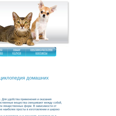
то
наши
рекламодателям
ео
услуги
контакты
иклопедия домашних
. Для удобства применения и оказания
арственные вещества смешивают между собой,
ати лекарственных форм. В зависимости от
ые наиболее просты в изготовлении и широко