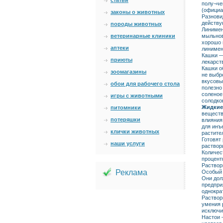
статьи
полу¬че
(официа
законы о животных
Разнови
действу
породы животных
Линимен
ветеринарные клиники
мыльнов
хорошо 
аптеки
линимен
Кашки —
приюты
лекарст
Кашки о
зоомагазины
не выбр
вкусовы
обои для рабочего стола
полезно
соленое
игры с животными
солодко
Жидкие
питомники
веществ
потеряшки
влияния
для инъ
клички животных
растите
Готовят
наши услуги
раствор
Количес
процент
Раствор
Реклама
Особый 
Они дол
предпри
однокра
Раствор
умения 
исключи
Настои 