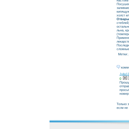
настоев
Посушен
заливаю
кипящую
холст и
Отвары
стеблей
остальн
льна, к
(темпер
Применя
лекарст
Последн
сложные
Метки:
комм
Julia1
0
Прошу 
отпра
прось
номер
Только 
если не