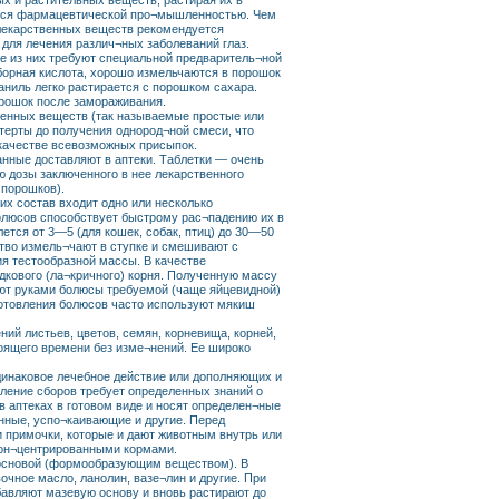
ых и растительных веществ, растирая их в
тся фармацевтической про¬мышленностью. Чем
 лекарственных веществ рекомендуется
для лечения различ¬ных заболеваний глаз.
е из них требуют специальной предваритель¬ной
 борная кислота, хорошо измельчаются в порошок
аниль легко растирается с порошком сахара.
рошок после замораживания.
венных веществ (так называемые простые или
ерты до получения однород¬ной смеси, что
 качестве всевозможных присыпок.
нные доставляют в аптеки. Таблетки — очень
 дозы заключенного в нее лекарственного
 порошков).
х состав входит одно или несколько
олюсов способствует быстрому рас¬падению их в
тся от 3—5 (для кошек, собак, птиц) до 30—50
тво измель¬чают в ступке и смешивают с
я тестообразной массы. В качестве
дкового (ла¬кричного) корня. Полученную массу
ают руками болюсы требуемой (чаще яйцевидной)
отовления болюсов часто используют мякиш
й листьев, цветов, семян, корневища, корней,
тоящего времени без изме¬нений. Ее широко
одинаковое лечебное действие или дополняющих и
ление сборов требует определенных знаний о
в аптеках в готовом виде и носят определен¬ные
онные, успо¬каивающие и другие. Перед
и примочки, которые и дают животным внутрь или
кон¬центрированными кормами.
 основой (формообразующим веществом). В
чное масло, ланолин, вазе¬лин и другие. При
бавляют мазевую основу и вновь растирают до