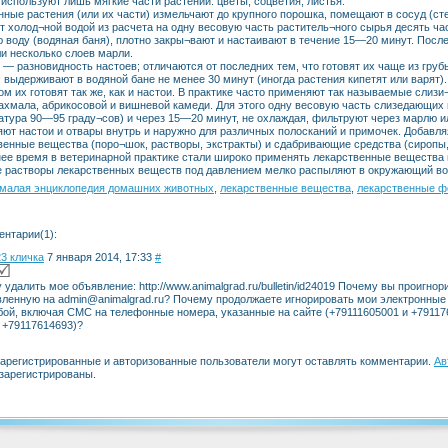
 используют лишь мягкие части растений: цветы, соцветия, листья.
ные растения (или их части) измельчают до крупного порошка, помещают в сосуд (с
т холод¬ной водой из расчета на одну весовую часть раститель¬ного сырья десять ча
 воду (водяная баня), плотно закры¬вают и настаивают в течение 15—20 минут. Посл
ли несколько слоев марли.
— разновидность настоев; отличаются от последних тем, что готовят их чаще из грубы
; выдерживают в водяной бане не менее 30 минут (иногда растения кипетят или варят)
ом их готовят так же, как и настои. В практике часто применяют так называемые слиз
рахмала, абрикосовой и вишневой камеди. Для этого одну весовую часть слизедающих
атура 90—95 граду¬сов) и через 15—20 минут, не охлаждая, фильтруют через марлю ил
ют настои и отвары внутрь и наружно для различных полосканий и примочек. Добавляя
венные вещества (поро¬шок, растворы, экстракты) и сдабривающие средства (сиропы,
ее время в ветеринарной практике стали широко применять лекарственные вещества в
 растворы лекарственных веществ под давлением мелко распыляют в окружающий воз
малая энциклопедия домашних животных
,
лекарственные вещества
,
лекарственные 
ентарии(1):
23 кличка
7 января 2014, 17:33
#
удалить мое объявление: http://www.animalgrad.ru/bulletin/id24019 Почему вы проигно
вленную на admin@animalgrad.ru? Почему продолжаете игнорировать мои электронные
бой, включая СМС на телефонные номера, указанные на сайте (+79111605001 и +79117
 +79117614693)?
зарегистрированные и авторизованные пользователи могут оставлять комментарии.
Ав
 зарегистрированы.