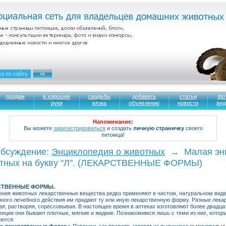
продам
в хорошие
свадьбы
добавить
статьи
фо
руки
вязка
объявление
новости
вид
Напоминание:
Вы можете
зарегистрироваться
и создать
личную страничку
своего
питомца!
бсуждение:
Энциклопедия о животных
→ Малая энц
тных на букву "Л". (ЛЕКАРСТВЕННЫЕ ФОРМЫ)
СТВЕННЫЕ ФОРМЫ.
ения животных лекарственные вещества редко применяют в чистом, натуральном виде
ного лечебного действия им придают ту или иную лекарственную форму. Разные лек
ая, растворяя, спрессовывая. В настоящее время в аптеках изготовляют более двадц
енции они бывают плотные, мягкие и жидкие. Познакомимся лишь с теми из них, котор
ются.