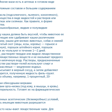
ногие мази есть в аптеках в готовом виде
 сложным составом и большим содержанием
сла (подсолнечного, льняного, конопляного),
ещества в виде жидкостей и растворов или
ках или склянках. Как правило, в форме
тва.
рошкообразные, жидкие и полужидкие
у кашка должна быть вкусной, чтобы животное ее
зующие или сдабривают кашки различными
ер, кашки для мелких животных, собак и свиней
атый скот (овцы, козы, коровы) — горькое и
ую), порошок алтейного корня, порошок
их ис¬пользуют в течение 1—2 дней.
, растворяя твердое или жидкое лекарственное
лекарственных веществ и не оказывает вредного
и кипяченую воду. Растворы, предназначенные
естве раствори¬телей используют спирт и
 масляные — медленнее водных.
ысыпают в мерный сосуд, а затем добавляют
орится, полученную жидкость филь¬труют.
о объему, например, 1-процентный, 20-
ими обиходными мерками.
ни орга¬низма (под кожу, в мышцы, в кровь).
терильность. Готовят их на фармацевтических
енных асептических (безмикробных) условий,
ать иньекции животным разрешается
асто назы¬вают лекарственным чаем. Для