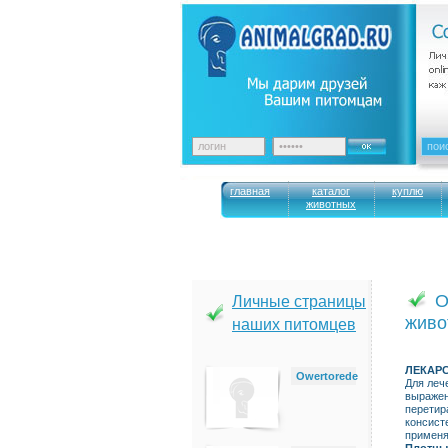
главная
каталог
куплю
животных
О
Личные страницы
живо
наших питомцев
ЛЕКАР
Owertorede
Для леч
выражен
перетир
консист
применя