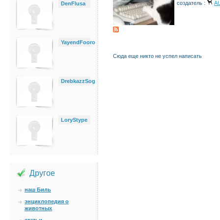
создатель :
A
DenFlusa
YayendFooro
Сюда еще никто не успел написать
DrebkazzSog
LoryStype
Другое
наш Биль
энциклопедия о
животных