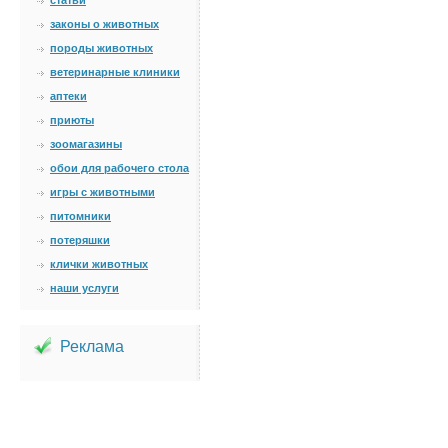
статьи
законы о животных
породы животных
ветеринарные клиники
аптеки
приюты
зоомагазины
обои для рабочего стола
игры с животными
питомники
потеряшки
клички животных
наши услуги
Реклама