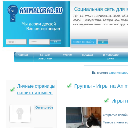
главная
каталог
куплю
продам
в хорошие
животных
руки
Вы можете
зарегистрир
Группы
- Игры на Anim
Личные страницы
наших питомцев
Игры н
Owertorede
Открытие новой о
Теперь с нами е