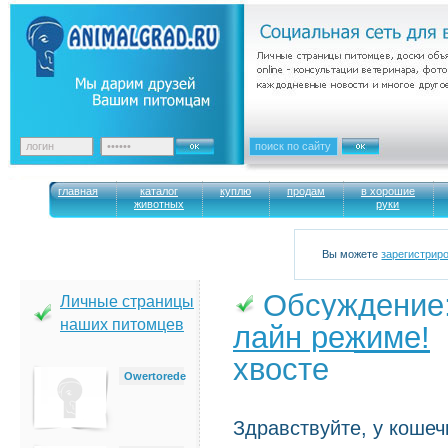
главная
каталог
куплю
продам
в хорошие
животных
руки
Вы можете
зарегистрир
Обсуждение
Личные страницы
наших питомцев
лайн режиме!
→
хвосте
Owertorede
Здравствуйте, у кошеч