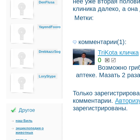
нее уже вторая полови
DenFlusa
клиника далеко, а она
Метки:
YayendFooro
комментарии(1):
TriKota кличка
DrebkazzSog
0
Возможно гриб
аптеке. Мазать 2 раз
LoryStype
Только зарегистриров
комментарии.
Авториз
зарегистрированы.
Другое
наш Биль
энциклопедия о
животных