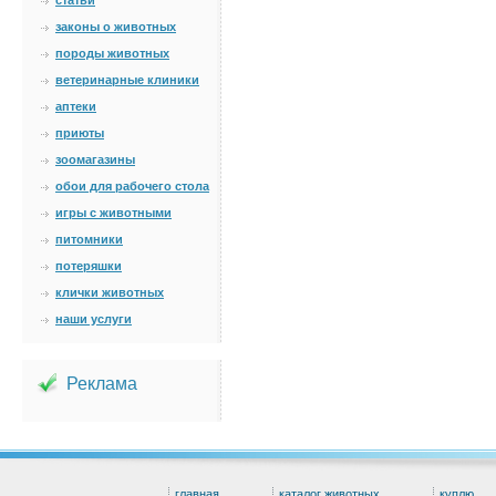
статьи
законы о животных
породы животных
ветеринарные клиники
аптеки
приюты
зоомагазины
обои для рабочего стола
игры с животными
питомники
потеряшки
клички животных
наши услуги
Реклама
главная
каталог животных
куплю