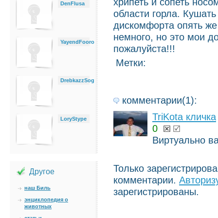
хрипеть и сопеть носо
DenFlusa
области горла. Кушать 
дискомфорта опять же
немного, но это мои 
YayendFooro
пожалуйста!!!
Метки:
DrebkazzSog
комментарии(1):
TriKota кличка
LoryStype
0
Виртуально ва
Только зарегистриров
Другое
комментарии.
Авториз
наш Биль
зарегистрированы.
энциклопедия о
животных