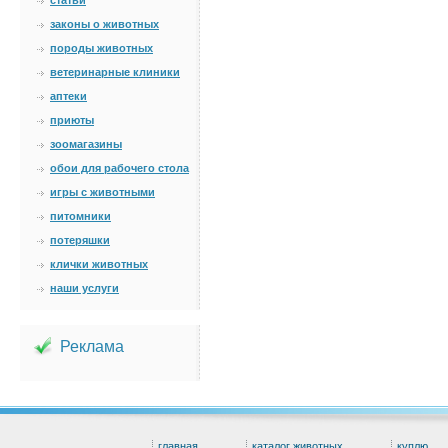
статьи
законы о животных
породы животных
ветеринарные клиники
аптеки
приюты
зоомагазины
обои для рабочего стола
игры с животными
питомники
потеряшки
клички животных
наши услуги
Реклама
главная
каталог животных
куплю