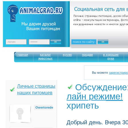
главная
каталог
куплю
продам
в хорошие
животных
руки
Вы можете
зарегистрир
Обсуждение
Личные страницы
наших питомцев
лайн режиме!
→
хрипеть
Owertorede
Добрый день. Вчера 30