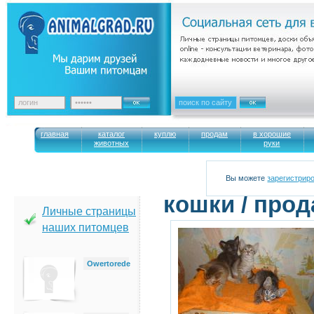
главная
каталог
куплю
продам
в хорошие
животных
руки
Вы можете
зарегистрир
кошки / про
Личные страницы
наших питомцев
Owertorede