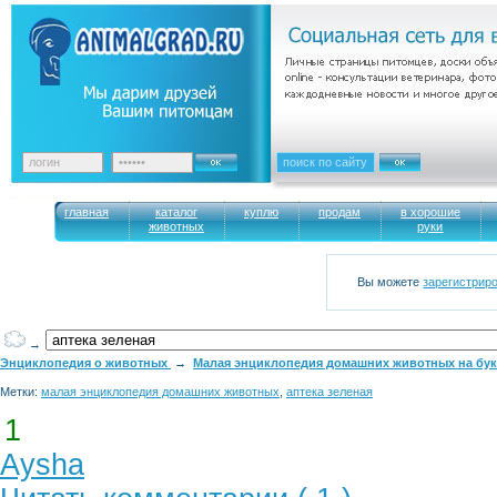
главная
каталог
куплю
продам
в хорошие
животных
руки
Вы можете
зарегистрир
→
Энциклопедия о животных
→
Малая энциклопедия домашних животных на букву
Метки:
малая энциклопедия домашних животных
,
аптека зеленая
1
Aysha