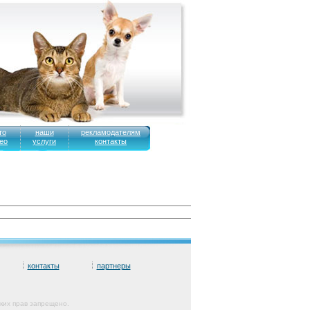
то
наши
рекламодателям
ео
услуги
контакты
контакты
партнеры
ких прав запрещено.