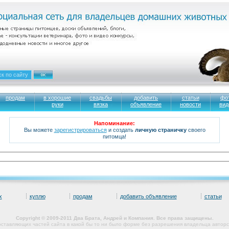
продам
в хорошие
свадьбы
добавить
статьи
фо
руки
вязка
объявление
новости
вид
Напоминание:
Вы можете
зарегистрироваться
и создать
личную страничку
своего
питомца!
х
куплю
продам
добавить объявление
статьи
Copyright © 2009-2011 Два Брата, Андрей и Компания. Все права защищены.
оставляющих частей сайта в какой бы то ни было форме без разрешения владельца авторс