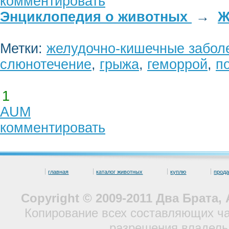
комментировать
Энциклопедия о животных
→
Ж
Метки:
желудочно-кишечные забол
слюнотечение
,
грыжа
,
геморрой
,
п
1
AUM
комментировать
главная
каталог животных
куплю
прод
Copyright © 2009-2011 Два Брата
Копирование всех составляющих ча
разрешения владель