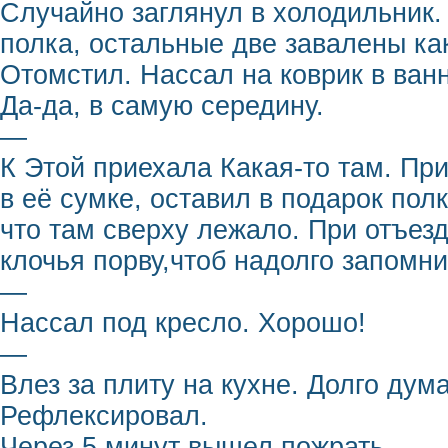
Случайно заглянул в холодильник.
полка, остальные две завалены ка
Отомстил. Нассал на коврик в ван
Да-да, в самую середину.
—
К Этой приехала Какая-то там. При
в её сумке, оставил в подарок пол
что там сверху лежало. При отъез
клочья порву,чтоб надолго запомни
—
Нассал под кресло. Хорошо!
—
Влез за плиту на кухне. Долго дум
Рефлексировал.
Через 5 минут вышел пожрать.