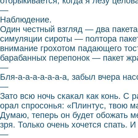
отбрыкивается, когда я лезу целов
—
Наблюдение.
Один честный взгляд — два пакета 
симуляции сироты — полтора пакет
внимание грохотом падающего тост
барабанных перепонок — пакет жра
—
Бля-а-а-а-а-а-а-а, забыл вчера нас
—
Зато всю ночь скакал как конь. С ра
орал спросонья: «Плинтус, твою ма
Думаю, теперь он будет обожать м
зря. Только очень хочется спать. 
—