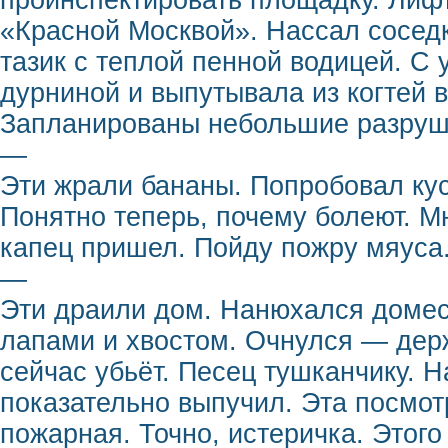
проинспектировать площадку. Лифт
«Красной Москвой». Нассал соседк
тазик с теплой пенной водицей. С
дурниной и выпутывала из когтей в
Запланированы небольшие разруше
—
Эти жрали бананы. Попробовал кус
Понятно теперь, почему болеют. М
капец пришел. Пойду пожру мяуса
—
Эти драили дом. Нанюхался домест
лапами и хвостом. Очнулся — держ
сейчас убьёт. Песец тушканчику. Н
показательно выпучил. Эта посмот
пожарная. Точно, истеричка. Этого