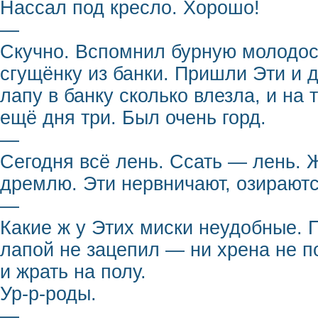
Нассал под кресло. Хорошо!
—
Скучно. Вспомнил бурную молодост
сгущёнку из банки. Пришли Эти и д
лапу в банку сколько влезла, и на
ещё дня три. Был очень горд.
—
Сегодня всё лень. Ссать — лень. 
дремлю. Эти нервничают, озираютс
—
Какие ж у Этих миски неудобные. П
лапой не зацепил — ни хрена не п
и жрать на полу.
Ур-р-роды.
—