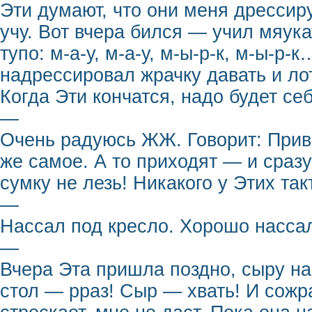
Эти думают, что они меня дрессиру
учу. Вот вчера бился — учил мяука
тупо: м-а-у, м-а-у, м-ы-р-к, м-ы-р-
надрессировал жрачку давать и ло
Когда Эти кончатся, надо будет се
—
Очень радуюсь ЖЖ. Говорит: Приве
же самое. А то приходят — и сразу
сумку не лезь! Никакого у Этих так
—
Нассал под кресло. Хорошо насса
—
Вчера Эта пришла поздно, сыру на
стол — рраз! Сыр — хвать! И сожр