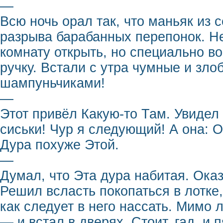
—
Всю ночь орал так, что маньяк из 
разрыва барабанных перепонок. Не
комнату открыть, но специально в
ручку. Встали с утра чумные и зло
шампуньчиками!
—
Этот привёл Какую-то Там. Увидел 
сиськи! Чур я следующий! А она: О
Дура похуже Этой.
—
Думал, что Эта дура набитая. Ока
Решил всласть покопаться в лотке
как следует в него нассать. Мимо л
— и встал в дверях. Стоит, гад, и 