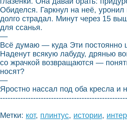
глазёнки. Она давай орать: придур
Обиделся. Гаркнул на неё, уронил 
долго страдал. Минут через 15 вы
для ссанья.
—
Всё думаю — куда Эти постоянно 
Наденут всякую лабуду, дрянью в
со жрачкой возвращаются — понят
носят?
—
Яростно нассал под оба кресла и 
-------------------------------------------------
Метки:
кот
,
плинтус
,
истории
,
инте