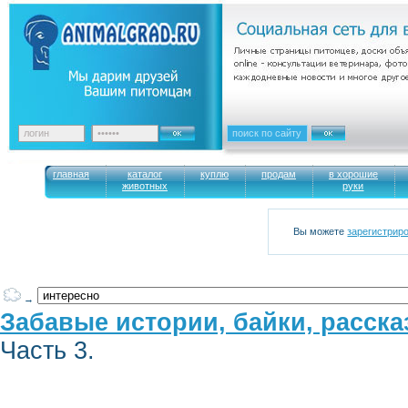
главная
каталог
куплю
продам
в хорошие
животных
руки
Вы можете
зарегистрир
→
Забавые истории, байки, расск
Часть 3.
—