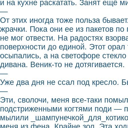
и на кухне раскатать. Занят ещё ми
—
От этих иногда тоже польза бывает
жрачки. Пока они ее из пакетов по
не мог отвести. На радостях взорв
поверхности до единой. Этот орал 
осыпались, а на светофоре стекло
дивана. Веник-то не дотягивается.
—
Уже два дня не ссал под кресло. 
—
Эти, сволочи, меня все-таки помыл
подстриженными когтями поди — п
мылили _шампунечкой_для_котиков
меня из фена. Крайне зол. Эта ход