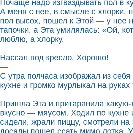
Почаще надо изгваздывать пол в ку
А меня с нее, в смысле с хлорки, 
пол высох, пошел к Этой — у нее 
тапочки, а Эта умилялась: «Ой, ко
люблю, а хлорку.
—
Нассал под кресло. Хорошо!
—
С утра полчаса изображал из себя
кухне и громко мурлыкал на руках 
—
Пришла Эта и притаранила какую-то
вкусно — мяусом. Ходил по кухне и
сидели, жрали пиццу, смотрели на 
досады пошел ссать мимо лотка. У