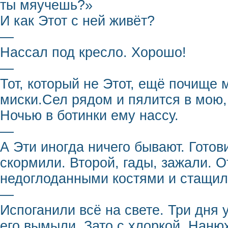
ты мяучешь?»
И как Этот с ней живёт?
—
Нассал под кресло. Хорошо!
—
Тот, который не Этот, ещё почище 
миски.Сел рядом и пялится в мою,
Ночью в ботинки ему нассу.
—
А Эти иногда ничего бывают. Гото
скормили. Второй, гады, зажали. О
недоглоданными костями и стащил 
—
Испоганили всё на свете. Три дня 
его вымыли. Зато с хлоркой. Нанюх