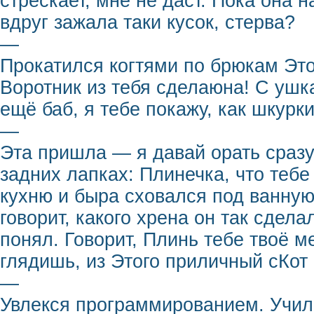
стрескает, мне не даст. Пока она 
вдруг зажала таки кусок, стерва?
—
Прокатился когтями по брюкам Этог
Воротник из тебя сделаюна! С ушк
ещё баб, я тебе покажу, как шкурк
—
Эта пришла — я давай орать сразу
задних лапках: Плинечка, что тебе
кухню и быра сховался под ванную.
говорит, какого хрена он так сдела
понял. Говорит, Плинь тебе твоё м
глядишь, из Этого приличный сКот
—
Увлекся программированием. Учил