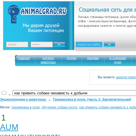
главная
каталог
куплю
продам
в хорошие
животных
руки
Вы можете
зарегистрир
→
Энциклопедия о животных
→
Тренировка в поле. (часть 3, Заключительная)
Метки:
тренировка в поле
,
обучение собаки охоте
,
как привить собаке ненависть к доб
1
AUM