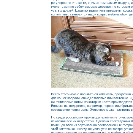
регулярно точить когти, снимая тем самым старую, и
гуляет сами по себе» высокие деревья, по которым 
усатых друзей. Царапая различные предметы, кошка
когтей, увы, становятся наши ковры, мебель,обои, дв
Всего этого можно попытаться избежать, предложив 
для кошек,ковролиновые,сезалевые или плетеные. О
синтетические нитки, из которых часто производятся
Если же вы содержите, например, персов или британц
совершенно непригодны. Животное может застрять в 
Но среди российских производителей когтеточек мо
исключая все их недостатки. Сделана «Когтедралка 
помещен блок из вертикально расположенных гофрока
этой когтеточке никогда не увязнут и не застрянут 
испортит здоровье и не испортит вашу мебель и обои