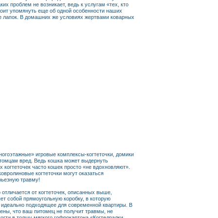
их проблем не возникает, ведь к услугам «тех, кто
Стоит упомянуть еще об одной особенности наших
е лапок. В домашних же условиях жертвами коварных
ногоэтажные» игровые комплексы-когтеточки, домики
итомцам вред. Ведь кошка может выдернуть
ых когтеточек часто кошек просто «не вдохновляют».
 ковролиновые когтеточки могут оказаться
рьезную травму!
отличается от когтеточек, описанных выше,
ет собой прямоугольную коробку, в которую
и идеально подходящее для современной квартиры. В
рены, что ваш питомец не получит травмы, не
огти в толщу мягкого гофрокартона «Когтедралки