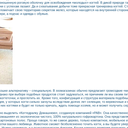
зношенную роговую оболочку для освобождения «молодых» когтей. В дикой природе так
они с успехам лазают. Да и схватывание добычи тоже прекрасная тренировка когтей. 
 помечает свою территорию секретом желез, которые находятся на внутренней сторон
ери, а подчас и одежда с обувью.
кошке альтернативу – специальную. В зоомагазинах обычно предлагают громоздкие «м
днако при выборе подобных продуктов стоит задуматься, не причиним ли мы своим п
 когтеточки, и проглотить их. Кроме того, конфигурация и структура материала подобн
ев, у которых когти сильно загнуты вследствие долгих лет селекции, то веревочные и
них когтями и будет не только кричать, ждать помощи хозяев, но и может получить се
жно выделить «Когтедралку Домашнюю», созданную компанией «РАВ». Она качественно 
Домашняя» из экологически чистого, 100% натурального гофрокартона. Она представля
ртоновых полос. Проще говоря, то же самое дерево, только компактное, мобильное 
коготки вашего любимца. Животное сможет безболезненно точить когти, а вы будете уве
. Нужно упомянуть и о психологическом факторе. Кошке намного приятнее погружать к