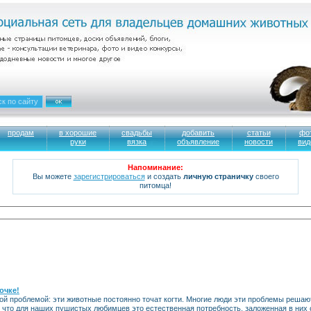
продам
в хорошие
свадьбы
добавить
статьи
фо
руки
вязка
объявление
новости
вид
Напоминание:
Вы можете
зарегистрироваться
и создать
личную страничку
своего
питомца!
очке!
ой проблемой: эти животные постоянно точат когти. Многие люди эти проблемы решаю
ом, что для наших пушистых любимцев это естественная потребность, заложенная в ни