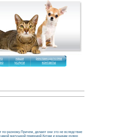
то
наши
рекламодателям
ео
услуги
контакты
т по-разному.Причем, делают они это не вследствие
х самой матушкой-природой.Котам и кошкам нужно