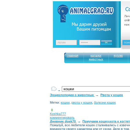
главная
каталог
куплю
животных
→
Энциклопедия о животных
→
Рвота у кошек
Метки:
кошки
,
рвота у кошек
,
болезни кошек
0
Koshka777
комментировать
Дневник dgek70
→
Приучаем кошку,кота к когтет
Пожалуй, все любители кошек сталкивались с извечн
вредности своего характера или от скуки. Дело в т