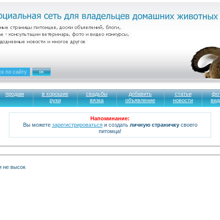
продам
в хорошие
свадьбы
добавить
статьи
фо
руки
вязка
объявление
новости
вид
Напоминание:
Вы можете
зарегистрироваться
и создать
личную страничку
своего
питомца!
и не высок