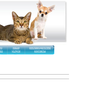
то
наши
рекламодателям
ео
услуги
контакты