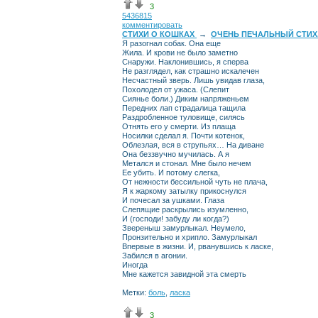
3
5436815
комментировать
СТИХИ О КОШКАХ
→
ОЧЕНЬ ПЕЧАЛЬНЫЙ СТИХ.
Я разогнал собак. Она еще
Жила. И крови не было заметно
Снаружи. Наклонившись, я сперва
Не разглядел, как страшно искалечен
Несчастный зверь. Лишь увидав глаза,
Похолодел от ужаса. (Слепит
Сиянье боли.) Диким напряженьем
Передних лап страдалица тащила
Раздробленное туловище, силясь
Отнять его у смерти. Из плаща
Носилки сделал я. Почти котенок,
Облезлая, вся в струпьях… На диване
Она беззвучно мучилась. А я
Метался и стонал. Мне было нечем
Ее убить. И потому слегка,
От нежности бессильной чуть не плача,
Я к жаркому затылку прикоснулся
И почесал за ушками. Глаза
Слепящие раскрылись изумленно,
И (господи! забуду ли когда?)
Звереныш замурлыкал. Неумело,
Пронзительно и хрипло. Замурлыкал
Впервые в жизни. И, рванувшись к ласке,
Забился в агонии.
Иногда
Мне кажется завидной эта смерть
Метки:
боль
,
ласка
3