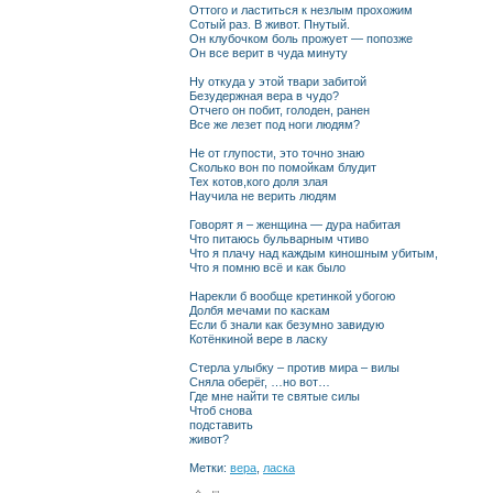
Оттого и ластиться к незлым прохожим
Сотый раз. В живот. Пнутый.
Он клубочком боль прожует — попозже
Он все верит в чуда минуту
Ну откуда у этой твари забитой
Безудержная вера в чудо?
Отчего он побит, голоден, ранен
Все же лезет под ноги людям?
Не от глупости, это точно знаю
Сколько вон по помойкам блудит
Тех котов,кого доля злая
Научила не верить людям
Говорят я – женщина — дура набитая
Что питаюсь бульварным чтиво
Что я плачу над каждым киношным убитым,
Что я помню всё и как было
Нарекли б вообще кретинкой убогою
Долбя мечами по каскам
Если б знали как безумно завидую
Котёнкиной вере в ласку
Стерла улыбку – против мира – вилы
Сняла оберёг, …но вот…
Где мне найти те святые силы
Чтоб снова
подставить
живот?
Метки:
вера
,
ласка