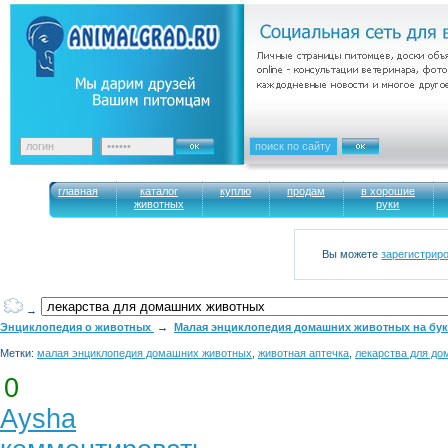
главная
каталог
куплю
продам
в хорошие
животных
руки
Вы можете
зарегистрир
→
Энциклопедия о животных
→
Малая энциклопедия домашних животных на букв
Метки:
малая энциклопедия домашних животных
,
животная аптечка
,
лекарства для д
0
Aysha