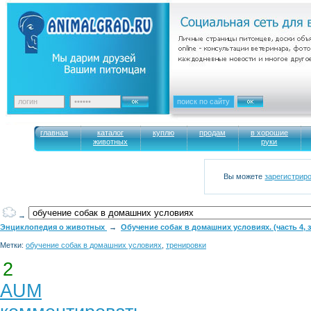
главная
каталог
куплю
продам
в хорошие
животных
руки
Вы можете
зарегистрир
→
Энциклопедия о животных
→
Обучение собак в домашних условиях. (часть 4, 
Метки:
обучение собак в домашних условиях
,
тренировки
2
AUM