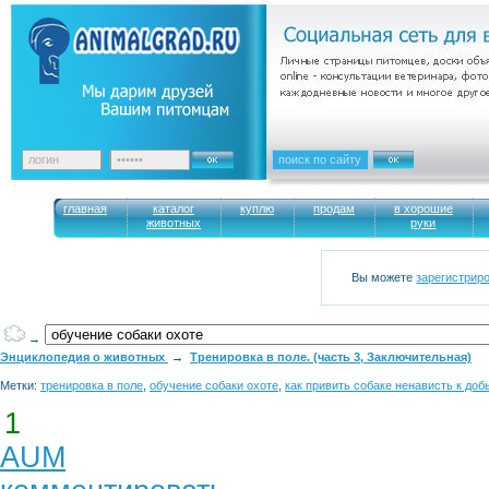
главная
каталог
куплю
продам
в хорошие
животных
руки
Вы можете
зарегистрир
→
Энциклопедия о животных
→
Тренировка в поле. (часть 3, Заключительная)
Метки:
тренировка в поле
,
обучение собаки охоте
,
как привить собаке ненависть к доб
1
AUM