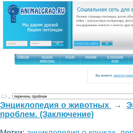
главная
каталог
куплю
продам
в хорошие
животных
руки
Вы можете
зарегистрир
→
Энциклопедия о животных
→
Э
проблем. (Заключение)
Метки:
энциклопедия о кошках
,
пе