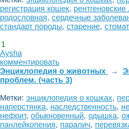
регистрация кошек
,
рентгеновские
родословная
,
сердечные заболева
стандарт породы
,
старение
,
стомат
1
Aysha
комментировать
Энциклопедия о животных
→
Э
проблем. (часть 3)
Метки:
энциклопедия о кошках
,
пе
наперстянка
,
наследственность
,
н
нефрит
,
обыкновенный
,
одышка
,
о
панлейкопения
,
паралич
,
перевязк