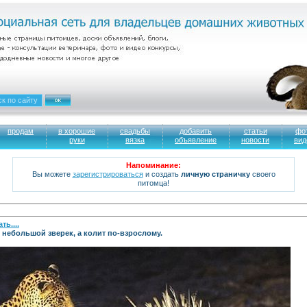
продам
в хорошие
свадьбы
добавить
статьи
фо
руки
вязка
объявление
новости
вид
Напоминание:
Вы можете
зарегистрироваться
и создать
личную страничку
своего
питомца!
ь....
у небольшой зверек, а колит по-взрослому.