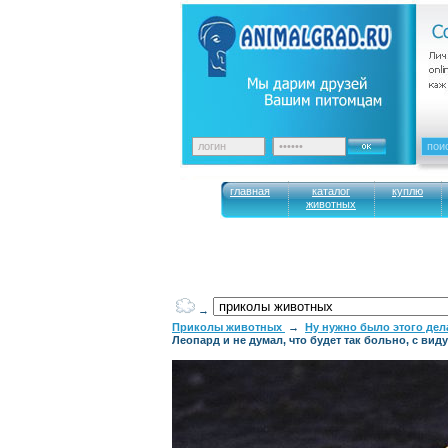
главная
каталог
куплю
животных
→
Приколы животных
→
Ну нужно было этого делат
Леопард и не думал, что будет так больно, с вид