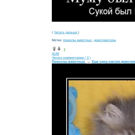
(
Читать дальше
)
Метки:
приколы животных
,
демотиваторы
2
AUM
Читать комментарии ( 3 )
Приколы животных
→
Еще одна партия демотив