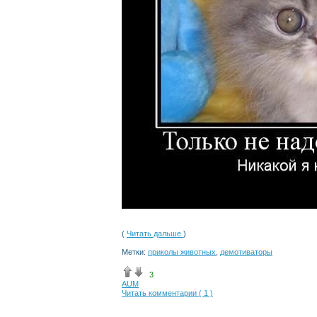
(
Читать дальше
)
Метки:
приколы животных
,
демотиваторы
3
AUM
Читать комментарии ( 1 )