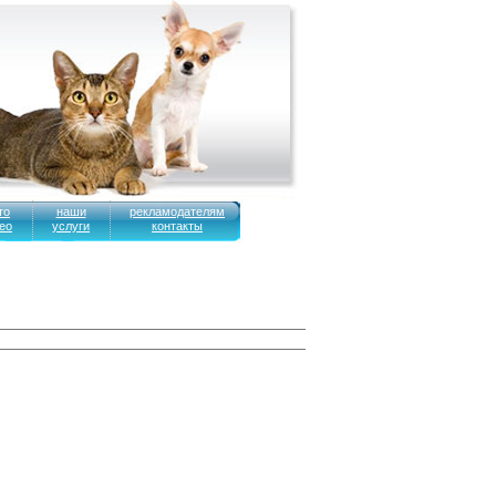
то
наши
рекламодателям
ео
услуги
контакты