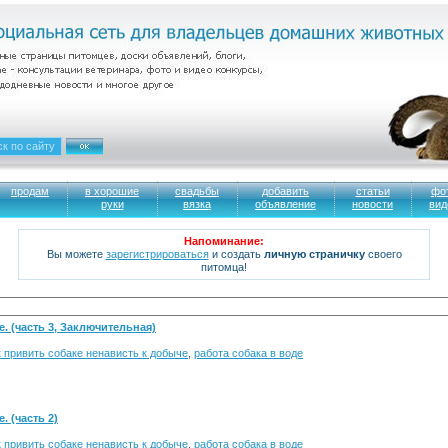
продам
в хорошие
свадьбы
добавить
статьи
фо
руки
вязка
объявление
новости
вид
Напоминание:
Вы можете
зарегистрироваться
и создать
личную страничку
своего
питомца!
. (часть 3, Заключительная)
к привить собаке ненависть к добыче
,
работа собака в воде
. (часть 2)
к привить собаке ненависть к добыче
,
работа собака в воде