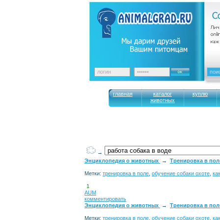
главная
каталог
куплю
животных
→
Энциклопедия о животных
→
Тренировка в поле
Метки:
тренировка в поле
,
обучение собаки охоте
,
ка
1
AUM
комментировать
Энциклопедия о животных
→
Тренировка в поле
Метки:
тренировка в поле
,
обучение собаки охоте
,
ка