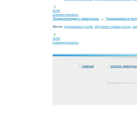
1
AUM
комментировать
Энциклопедия о животных
→
Тренировка в поле
Метки:
тренировка в поле
,
обучение собаки охоте
,
ка
1
AUM
комментировать
главная
каталог животны
Копирование всех с