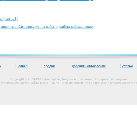
. (часть 1)
к привить собаке ненависть к добыче
,
работа собака в воде
х
куплю
продам
добавить объявление
статьи
Copyright © 2009-2011 Два Брата, Андрей и Компания. Все права защищены.
оставляющих частей сайта в какой бы то ни было форме без разрешения владельца авторс