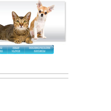
то
наши
рекламодателям
ео
услуги
контакты