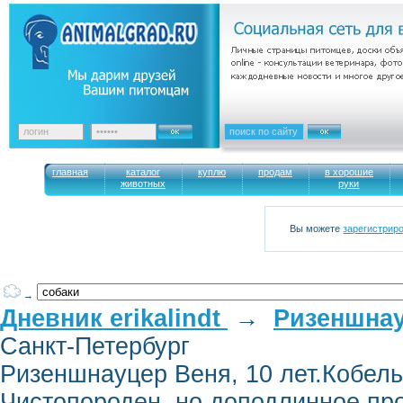
главная
каталог
куплю
продам
в хорошие
животных
руки
Вы можете
зарегистрир
→
Дневник erikalindt
→
Ризеншнау
Санкт-Петербург
Ризеншнауцер Веня, 10 лет.Кобель
Чистопороден, но доподлинное про