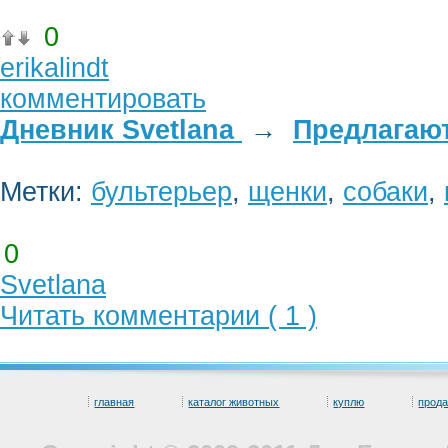
0
erikalindt
комментировать
Дневник Svetlana
→
Предлагают
Метки:
бультерьер
,
щенки
,
собаки
,
0
Svetlana
Читать комментарии ( 1 )
главная
каталог животных
куплю
прод