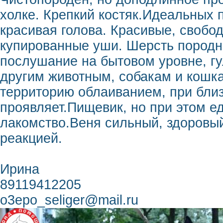
холке. Крепкий костяк.Идеальных п
красивая голова. Красивые, свобо
купированные уши. Шерсть породн
послушание на бытовом уровне, гу
другим животным, собакам и кошк
территорию облаиванием, при близ
проявляет.Пищевик, но при этом е
лакомство.Веня сильный, здоровы
реакцией.
Ирина
89119412205
o3epo_seliger@mail.ru