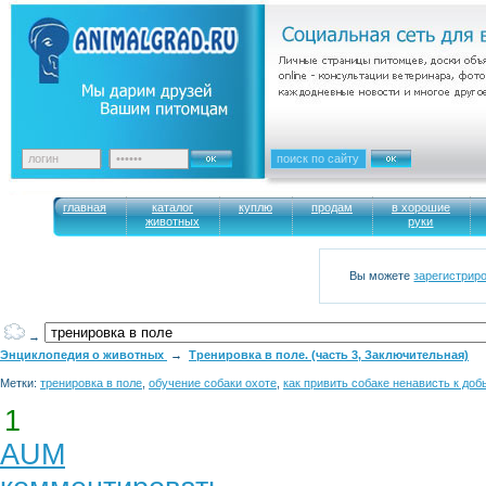
главная
каталог
куплю
продам
в хорошие
животных
руки
Вы можете
зарегистрир
→
Энциклопедия о животных
→
Тренировка в поле. (часть 3, Заключительная)
Метки:
тренировка в поле
,
обучение собаки охоте
,
как привить собаке ненависть к доб
1
AUM