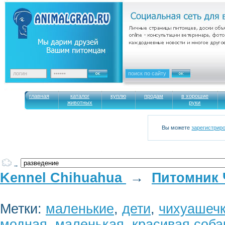
главная
каталог
куплю
продам
в хорошие
животных
руки
Вы можете
зарегистрир
→
Kennel Chihuahua
→
Питомник 
Метки:
маленькие
,
дети
,
чихуашеч
модная
,
маленькая
,
красивая соба