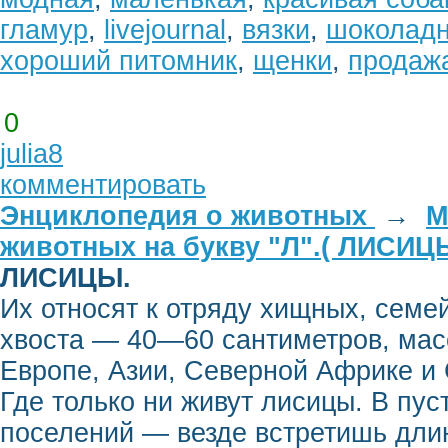
гламур
,
livejournal
,
вязки
,
шоколад
хороший питомник
,
щенки
,
продаж
0
julia8
комментировать
Энциклопедия о животных
→
М
животных на букву "Л".( ЛИСИЦ
ЛИСИЦЫ.
Их относят к отряду хищных, семе
хвоста — 40—60 сантиметров, мас
Европе, Азии, Северной Африке и
Где только ни живут лисицы. В пуст
поселений — везде встретишь дли