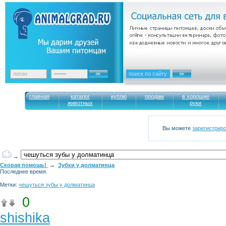
главная
каталог
куплю
продам
в хорошие
животных
руки
Вы можете
зарегистрир
→
Скорая помощь!
→
Зубки у долматинца
Последнее время.
Метки:
чешуться зубы у долматинца
0
shishika