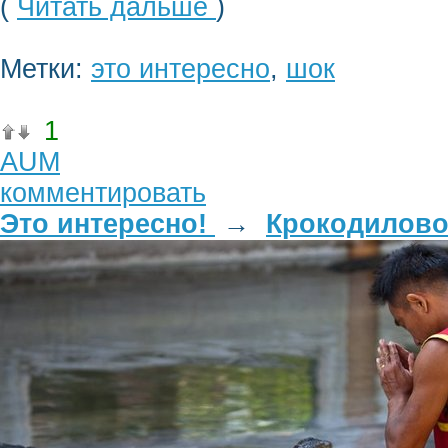
(
Читать дальше
)
Метки:
это интересно
,
шок
1
AUM
комментировать
Это интересно!
→
Крокодилово