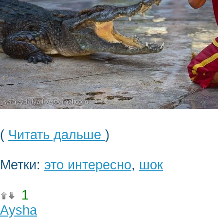
(
Читать дальше
)
Метки:
это интересно
,
шок
1
Aysha