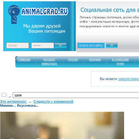
главная
каталог
куплю
продам
в хорошие
животных
руки
Вы можете
зарегистрир
→
Это интересно!
→
Сладости с изюминкой
Ммммм… Вкусняшка...