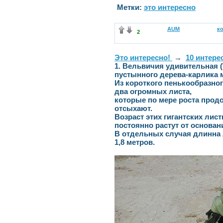
Метки:
это интересно
AUM
к
2
Это интересно!
→
10 интере
1. Вельвичия удивительная (We
пустынного дерева-карлика м
Из короткого пенькообразног
два огромных листа,
которые по мере роста прод
отсыхают.
Возраст этих гигантских лист
постоянно растут от основан
В отдельных случая длинна л
1,8 метров.