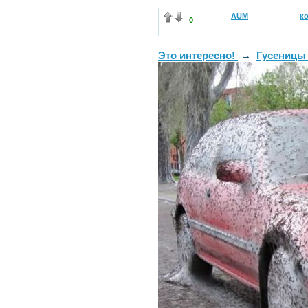
AUM
к
0
Это интересно!
→
Гусеницы 