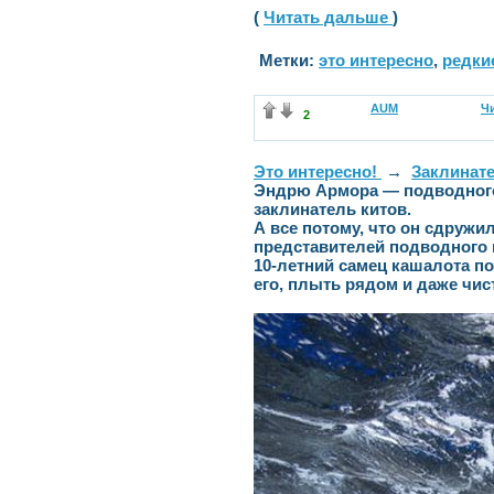
(
Читать дальше
)
Метки:
это интересно
,
редки
AUM
Чи
2
Это интересно!
→
Заклинате
Эндрю Армора — подводного
заклинатель китов.
А все потому, что он сдружи
представителей подводного
10-летний самец кашалота п
его, плыть рядом и даже чист