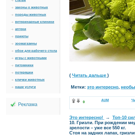
статьи
законы о животных
породы животных
ветеринарные клиники
аптеки
приюты
зоомагазины
обои для рабочего стола
игры с животными
питомники
потеряшки
(
Читать дальше
)
клички животных
Метки:
это интересно
,
необы
наши услуги
AUM
Чи
0
Реклама
Это интересно!
→
Топ-10 си
10. Гризли. При рождении медв
зрелости – уже все 550 кг.
Стоя на задних лапах, гризли