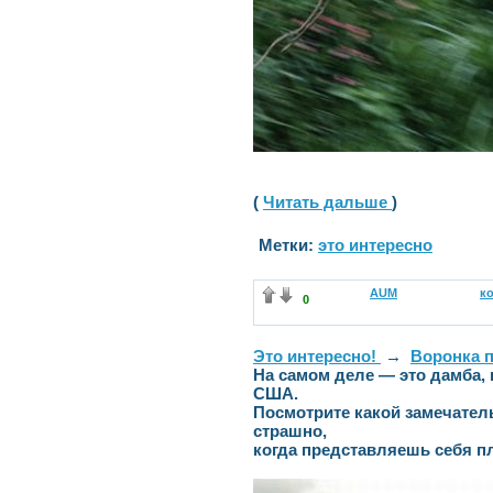
(
Читать дальше
)
Метки:
это интересно
AUM
к
0
Это интересно!
→
Воронка п
На самом деле — это дамба, 
США.
Посмотрите какой замечатель
страшно,
когда представляешь себя п