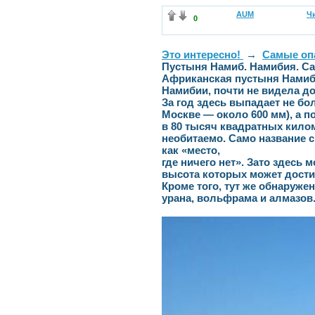
AUM
Чи
0
Это интересно!
→
Самые оп
Пустыня Намиб. Намибия. Са
Африканская пустыня Намиб
Намибии, почти не видела д
За год здесь выпадает не бо
Москве — около 600 мм), а п
в 80 тысяч квадратных кило
необитаемо. Само название 
как «место,
где ничего нет». Зато здесь
высота которых может достиг
Кроме того, тут же обнаруж
урана, вольфрама и алмазов