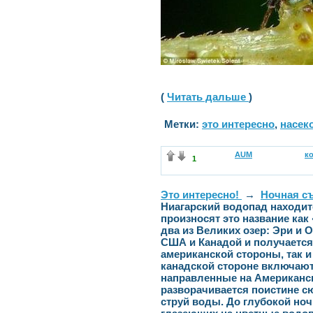
(
Читать дальше
)
Метки:
это интересно
,
насек
AUM
к
1
Это интересно!
→
Ночная съ
Ниагарский водопад находит
произносят это название как
два из Великих озер: Эри и 
США и Канадой и получается,
американской стороны, так и 
канадской стороне включаю
направленные на Американск
разворачивается поистине с
струй воды. До глубокой но