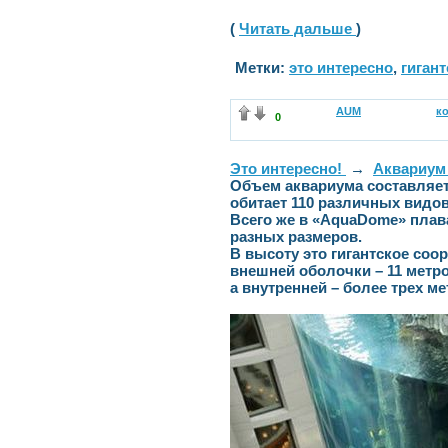
(
Читать дальше
)
Метки:
это интересно
,
гиган
AUM
к
0
Это интересно!
→
Аквариум
Объем аквариума составляет
обитает 110 различных видо
Всего же в «AquaDomе» плав
разных размеров.
В высоту это гигантское соо
внешней оболочки – 11 метро
а внутренней – более трех ме