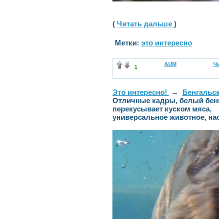
(
Читать дальше
)
Метки:
это интересно
AUM
Чи
1
Это интересно!
→
Бенгальск
Отличные кадры, белый бенг
перекусывает куском мяса,
универсальное животное, нас