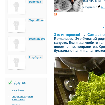
ВСТУПАЕМ В ГРУ
DenFlusa
создатель :
AU
YayendFooro
Это интересно!
→
Самые не
Romanescu. Это близкий род
DrebkazzSog
капусте. Если вы любите кап
несомненно, понравится. Кро
буквально напичкан антиокс
LoryStype
Другое
наш Биль
энциклопедия о
животных