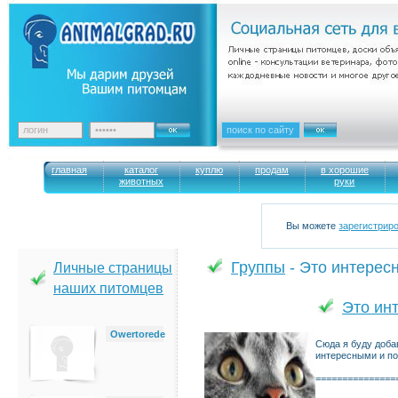
главная
каталог
куплю
продам
в хорошие
животных
руки
Вы можете
зарегистрир
Группы
- Это интересн
Личные страницы
наших питомцев
Это ин
Owertorede
Сюда я буду доба
интересными и п
===============