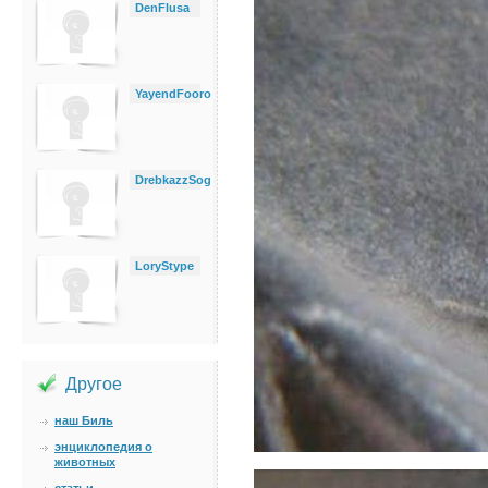
DenFlusa
YayendFooro
DrebkazzSog
LoryStype
Другое
наш Биль
энциклопедия о
животных