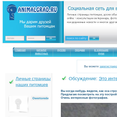
главная
каталог
куплю
продам
в хорошие
животных
руки
Вы можете
зарегистрир
Обсуждение:
Это инт
Личные страницы
наших питомцев
Вы когда-нибудь видели, как оса стро
Предлагаю посмотреть на эту построй
Очень интересные фотографии.
Owertorede