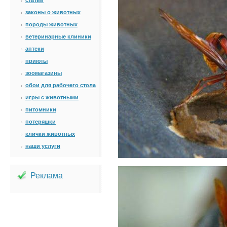
статьи
законы о животных
породы животных
ветеринарные клиники
аптеки
приюты
зоомагазины
обои для рабочего стола
игры с животными
питомники
потеряшки
клички животных
наши услуги
Реклама