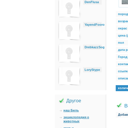
DenFlusa
пород
возра
YayendFooro
окрас
цена (
пол
DrebkazzSog
дата 
Город
конта
LoryStype
ссылк
описан
колич
Другое
В
наш Биль
Добав
энциклопедия о
животных