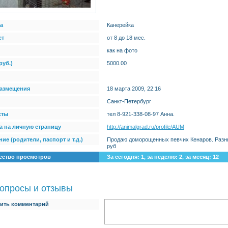
а
Канерейка
ст
от 8 до 18 мес.
как на фото
руб.)
5000.00
размещения
18 марта 2009, 22:16
Санкт-Петербург
кты
тел 8-921-338-08-97 Анна.
а на личную страницу
http://animalgrad.ru/profile/AUM
ие (родители, паспорт и т.д.)
Продаю доморощенных певчих Кенаров. Разные
руб
ество просмотров
За сегодня: 1, за неделю: 2, за месяц: 12
опросы и отзывы
ить комментарий