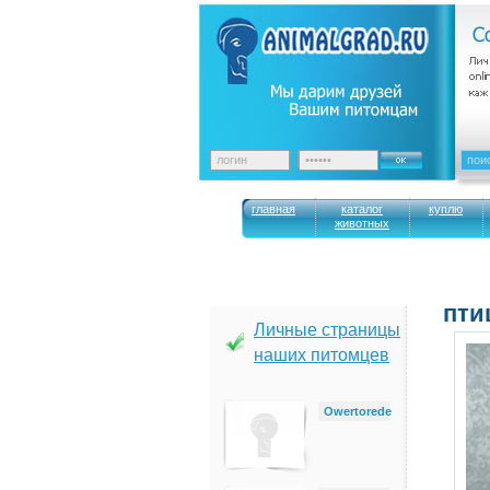
главная
каталог
куплю
животных
пти
Личные страницы
наших питомцев
Owertorede