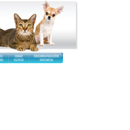
то
наши
рекламодателям
ео
услуги
контакты