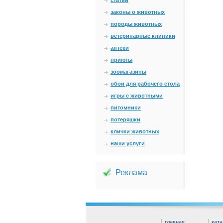
статьи
законы о животных
породы животных
ветеринарные клиники
аптеки
приюты
зоомагазины
обои для рабочего стола
игры с животными
питомники
потеряшки
клички животных
наши услуги
Реклама
главная
ката