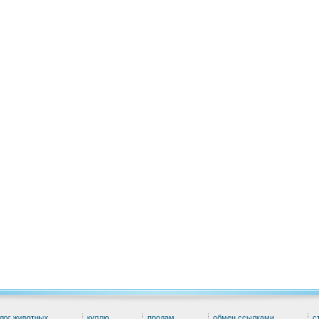
лог животных
куплю
продам
обмен ссылками
с