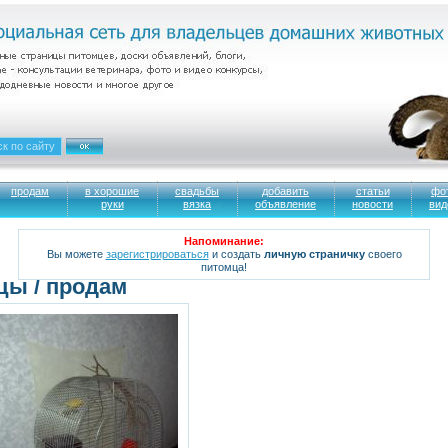
продам
в хорошие
свадьбы
добавить
статьи
фо
руки
вязка
объявление
новости
вид
Напоминание:
Вы можете
зарегистрироваться
и создать
личную страничку
своего
питомца!
цы / продам