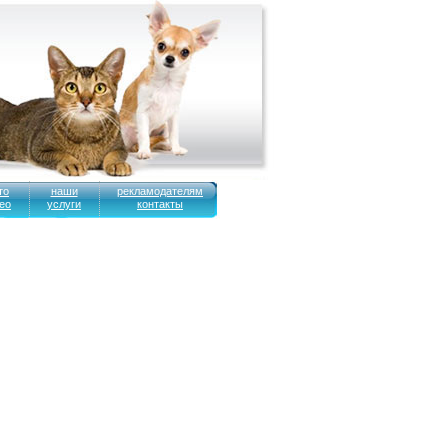
то
наши
рекламодателям
ео
услуги
контакты