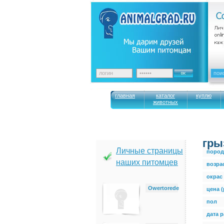
главная
каталог
куплю
животных
гры
Личные страницы
пород
наших питомцев
возра
окрас
Owertorede
цена (
пол
дата 