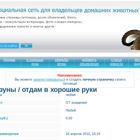
продам
в хорошие
свадьбы
добавить
статьи
фо
руки
вязка
объявление
новости
вид
Напоминание:
Вы можете
зарегистрироваться
и создать
личную страничку
своего
питомца!
зуны / отдам в хорошие руки
а
любая
ст
ОТ рождения
Любой
руб.)
0.00
размещения
18 апреля 2010, 16:24