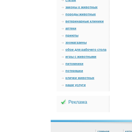
статьи
законы о животных
породы животных
ветеринарные клиники
аптеки
приюты
зоомагазины
обои для рабочего стола
игры с животными
питомники
потеряшки
клички животных
наши услуги
Реклама
главная
ката