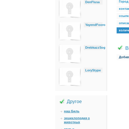
Город
DenFlusa
конта
ссылк
описан
YayendFooro
колич
В
DrebkazzSog
Добав
LoryStype
Другое
наш Биль
энциклопедия о
животных