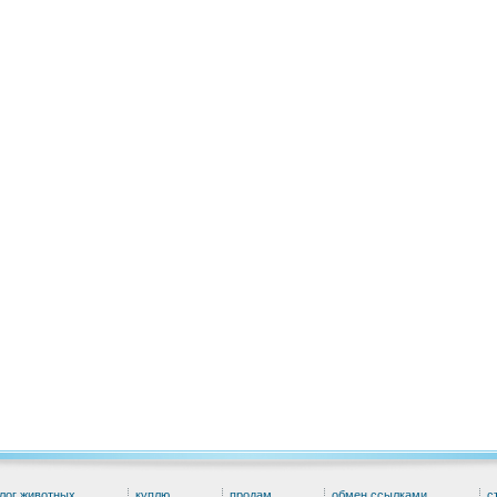
лог животных
куплю
продам
обмен ссылками
с