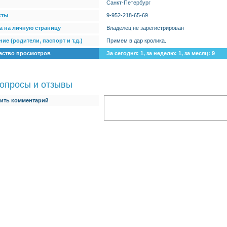
Санкт-Петербург
кты
9-952-218-65-69
а на личную страницу
Владелец не зарегистрирован
ие (родители, паспорт и т.д.)
Примем в дар кролика.
ество просмотров
За сегодня: 1, за неделю: 1, за месяц: 9
опросы и отзывы
ить комментарий