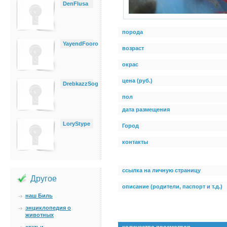
DenFlusa
порода
YayendFooro
возраст
окрас
цена (руб.)
DrebkazzSog
пол
дата размещения
LoryStype
Город
контакты
ссылка на личную страницу
Другое
описание (родители, паспорт и т.д.)
наш Биль
энциклопедия о
животных