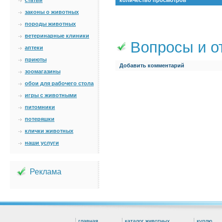
статьи
количество просмотров
законы о животных
породы животных
ветеринарные клиники
Вопросы и о
аптеки
приюты
Добавить комментарий
зоомагазины
обои для рабочего стола
игры с животными
питомники
потеряшки
клички животных
наши услуги
Реклама
главная
каталог животных
куплю