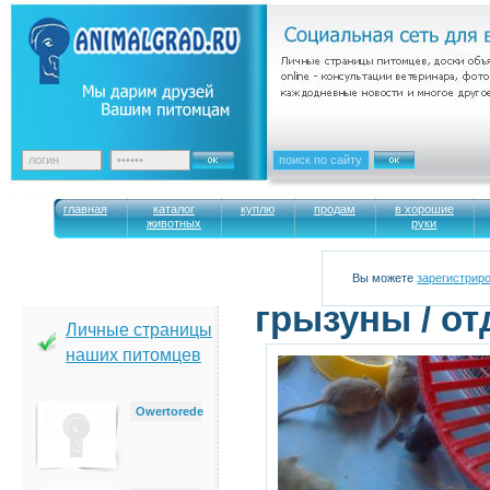
главная
каталог
куплю
продам
в хорошие
животных
руки
Вы можете
зарегистрир
грызуны / от
Личные страницы
наших питомцев
Owertorede